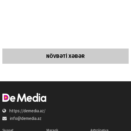
NÖVBƏTİ XƏBƏR
https://demedia.az/
info@demedia.az
Siyasət
Maraqlı
Astrologiya