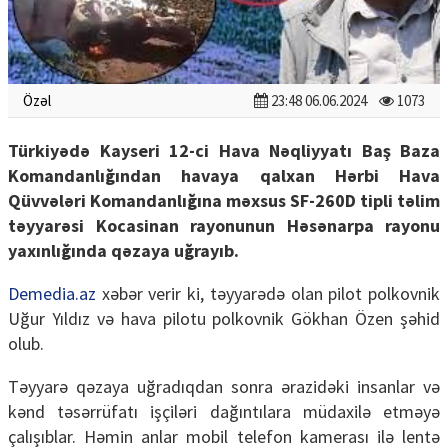
Özəl
23:48 06.06.2024
1073
Türkiyədə Kayseri 12-ci Hava Nəqliyyatı Baş Baza
Komandanlığından havaya qalxan Hərbi Hava
Qüvvələri Komandanlığına məxsus SF-260D tipli təlim
təyyarəsi Kocasinan rayonunun Həsənarpa rayonu
yaxınlığında qəzaya uğrayıb.
Demedia.az
xəbər verir ki, təyyarədə olan pilot polkovnik
Uğur Yıldız və hava pilotu polkovnik Gökhan Özen şəhid
olub.
Təyyarə qəzaya uğradıqdan sonra ərazidəki insanlar və
kənd təsərrüfatı işçiləri dağıntılara müdaxilə etməyə
çalışıblar. Həmin anlar mobil telefon kamerası ilə lentə