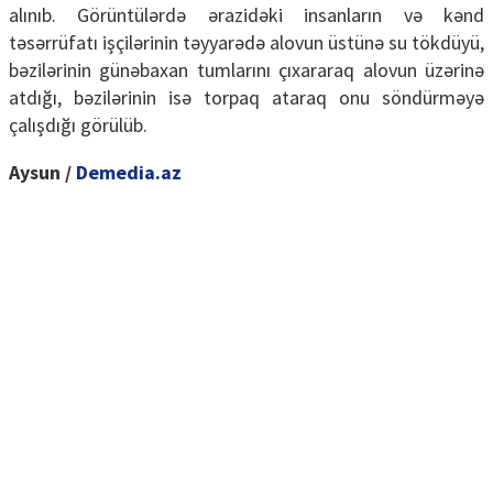
alınıb. Görüntülərdə ərazidəki insanların və kənd
təsərrüfatı işçilərinin təyyarədə alovun üstünə su tökdüyü,
bəzilərinin günəbaxan tumlarını çıxararaq alovun üzərinə
atdığı, bəzilərinin isə torpaq ataraq onu söndürməyə
çalışdığı görülüb.
Aysun /
Demedia.az