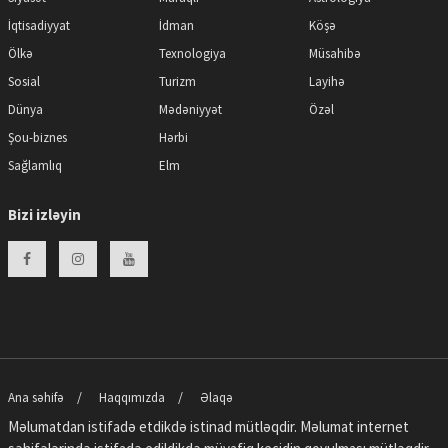
İqtisadiyyat
İdman
Köşə
Ölkə
Texnologiya
Müsahibə
Sosial
Turizm
Layihə
Dünya
Mədəniyyət
Özəl
Şou-biznes
Hərbi
Sağlamlıq
Elm
Bizi izləyin
Ana səhifə
Haqqımızda
Əlaqə
Məlumatdan istifadə etdikdə istinad mütləqdir. Məlumat internet