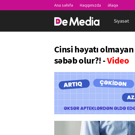
Ana səhifə
Haqqımızda
Əlaqə
Siyasət
Cinsi həyatı olmayan 
səbəb olur?! -
Video