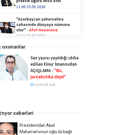
praktik uğura imza atdı
11:06 25.05.2026
"Azərbaycan şəhərsalma
sahəsində dünyaya nümunə
olur" -
Afət Həsənova
11:04 23.05.2026
 oxunanlar
Qəhvə içənlər diqqət —
hormonlar təhlükədə ola bilər!
Səs yazısı yayıldığı iddia
video/
edilən Elnur İmanovdan
14:36 28.04.2026
AÇIQLAMA -
"Bu,
jurnalistika deyil"
Türk İnteqrasiya Olimpiadasına
Azərbaycandan 1000-ə yaxın
12:43 05.08.2026
şagird qatılıb
10:02 20.04.2026
Xalq şairi Sabir Rüstəmxanlı
tnyor xəbərləri
“Turan bilgəsi” mükafatına
layiq görüldü
17:02 08.04.2026
Prezidentdən Abel
Məhərrəmovun oğlu ilə bağlı