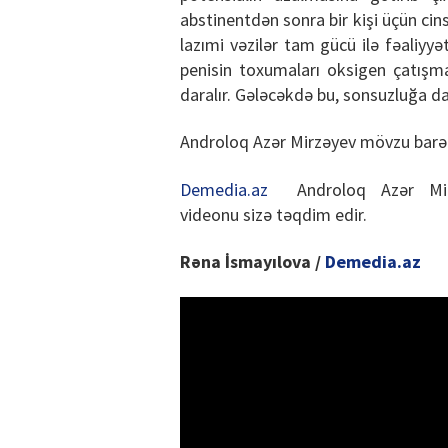
abstinentdən sonra bir kişi üçün cin
lazımi vəzilər tam gücü ilə fəaliyy
penisin toxumaları oksigen çatışma
daralır. Gələcəkdə bu, sonsuzluğa da
Androloq Azər Mirzəyev mövzu barəd
Demedia.az
Androloq Azər Mirz
videonu sizə təqdim edir.
Rəna İsmayılova /
Demedia.az