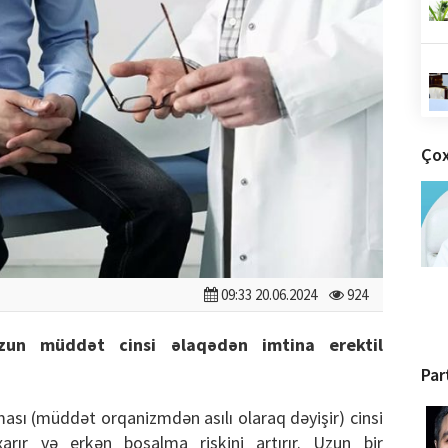
Çox
09:33 20.06.2024
924
zun müddət cinsi əlaqədən imtina erektil
Par
ası (müddət orqanizmdən asılı olaraq dəyişir) cinsi
xarır və erkən boşalma riskini artırır. Uzun bir