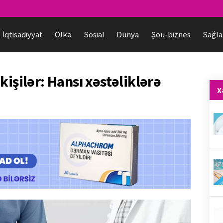
İqtisadiyyat
Ölkə
Sosial
Dünya
Şou-biznes
Sağla
kişilər: Hansı xəstəliklərə
X