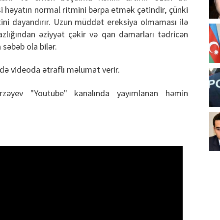
si həyatın normal ritmini bərpa etmək çətindir, çünki
ətini dayandırır. Uzun müddət ereksiya olmaması ilə
zlığından əziyyət çəkir və qan damarları tədricən
 səbəb ola bilər.
ə videoda ətraflı məlumat verir.
əyev "Youtube" kanalında yayımlanan həmin