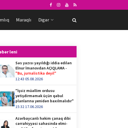
mlıq
Maraqlı
Digər
əbər leni
Səs yazısı yayıldığı iddia edilən
Elnur İmanovdan AÇIQLAMA -
"Bu, jurnalistika deyil"
12:43 05.08.2026
"İşsiz müəllim ordusu
yetişdirməmək üçün qəbul
planlarına yenidən baxılmalıdır"
15:32 17.06.2026
Azərbaycanlı həkim çanaq dibi
cərrahiyyəsi sahəsində elmi-