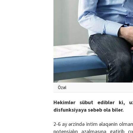
Özəl
Həkimlər sübut ediblər ki, u
disfunksiyaya səbəb ola bilər.
2-6 ay ərzində intim əlaqənin olmam
potensialın azalmasına gətirib çı