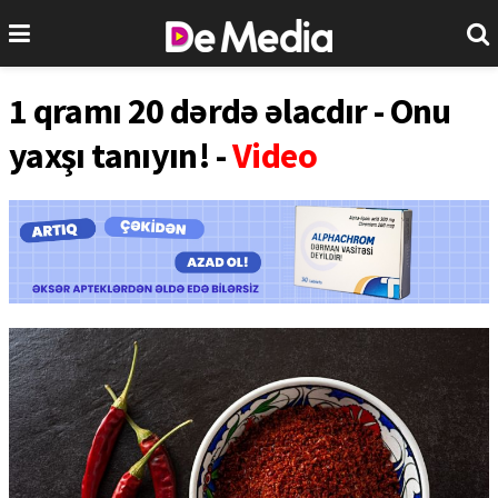
1 qramı 20 dərdə əlacdır - Onu
yaxşı tanıyın! -
Video