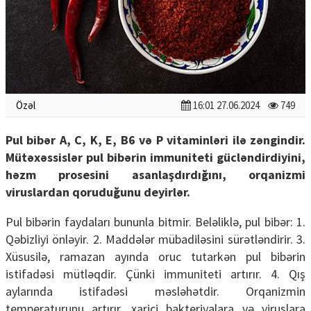
Özəl
16:01 27.06.2024
749
Pul bibər A, C, K, E, B6 və P vitaminləri ilə zəngindir.
Mütəxəssislər pul bibərin immuniteti gücləndirdiyini,
həzm prosesini asanlaşdırdığını, orqanizmi
viruslardan qoruduğunu deyirlər.
Pul bibərin faydaları bununla bitmir. Beləliklə, pul bibər: 1.
Qəbizliyi önləyir. 2. Maddələr mübadiləsini sürətləndirir. 3.
Xüsusilə, ramazan ayında oruc tutarkən pul bibərin
istifadəsi mütləqdir. Çünki immuniteti artırır. 4. Qış
aylarında istifadəsi məsləhətdir. Orqanizmin
temperaturunu artırır, xarici bakteriyalara və viruslara