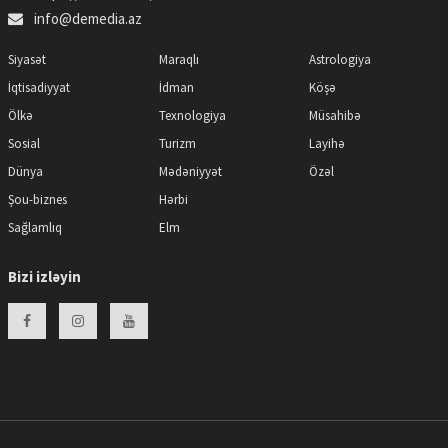
info@demedia.az
Siyasət
Maraqlı
Astrologiya
İqtisadiyyat
İdman
Köşə
Ölkə
Texnologiya
Müsahibə
Sosial
Turizm
Layihə
Dünya
Mədəniyyət
Özəl
Şou-biznes
Hərbi
Sağlamlıq
Elm
Bizi izləyin