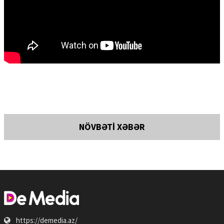
NÖVBƏTİ XƏBƏR
https://demedia.az/