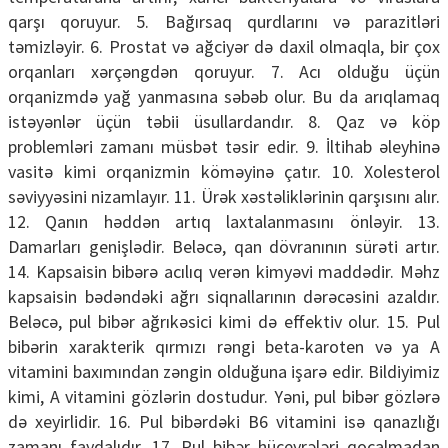
qarşı qoruyur. 5. Bağırsaq qurdlarını və parazitləri
təmizləyir. 6. Prostat və ağciyər də daxil olmaqla, bir çox
orqanları xərçəngdən qoruyur. 7. Acı olduğu üçün
orqanizmdə yağ yanmasına səbəb olur. Bu da arıqlamaq
istəyənlər üçün təbii üsullardandır. 8. Qaz və köp
problemləri zamanı müsbət təsir edir. 9. İltihab əleyhinə
vasitə kimi orqanizmin köməyinə çatır. 10. Xolesterol
səviyyəsini nizamlayır. 11. Ürək xəstəliklərinin qarşısını alır.
12. Qanın həddən artıq laxtalanmasını önləyir. 13.
Damarları genişlədir. Beləcə, qan dövranının sürəti artır.
14. Kapsaisin bibərə acılıq verən kimyəvi maddədir. Məhz
kapsaisin bədəndəki ağrı siqnallarının dərəcəsini azaldır.
Beləcə, pul bibər ağrıkəsici kimi də effektiv olur. 15. Pul
bibərin xarakterik qırmızı rəngi beta-karoten və ya A
vitamini baxımından zəngin olduğuna işarə edir. Bildiyimiz
kimi, A vitamini gözlərin dostudur. Yəni, pul bibər gözlərə
də xeyirlidir. 16. Pul bibərdəki B6 vitamini isə qanazlığı
zamanı faydalıdır. 17. Pul bibər hüceyrələri qocalmadan