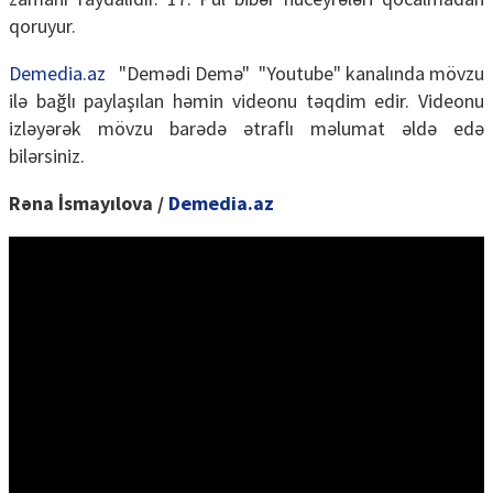
qoruyur.
Demedia.az
"Demədi Demə" "Youtube" kanalında mövzu
ilə bağlı paylaşılan həmin videonu təqdim edir. Videonu
izləyərək mövzu barədə ətraflı məlumat əldə edə
bilərsiniz.
Rəna İsmayılova /
Demedia.az