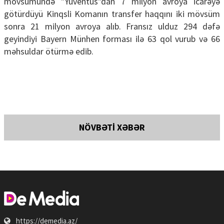
mövsümündə "Yuventus"dan 7 milyon avroya icarəyə
götürdüyü Kinqsli Komanın transfer haqqını iki mövsüm
sonra 21 milyon avroya alıb. Fransız ulduz 294 dəfə
geyindiyi Bayern Münhen forması ilə 63 qol vurub və 66
məhsuldar ötürmə edib.
NÖVBƏTİ XƏBƏR
https://demedia.az/