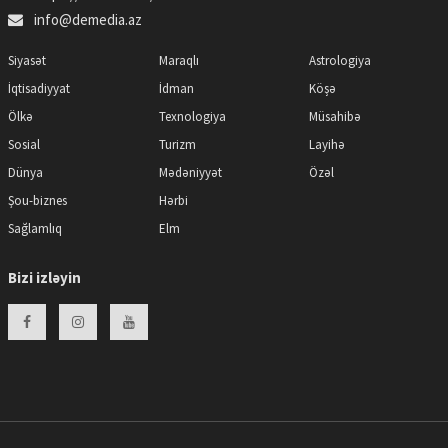
info@demedia.az
Siyasət
Maraqlı
Astrologiya
İqtisadiyyat
İdman
Köşə
Ölkə
Texnologiya
Müsahibə
Sosial
Turizm
Layihə
Dünya
Mədəniyyət
Özəl
Şou-biznes
Hərbi
Sağlamlıq
Elm
Bizi izləyin