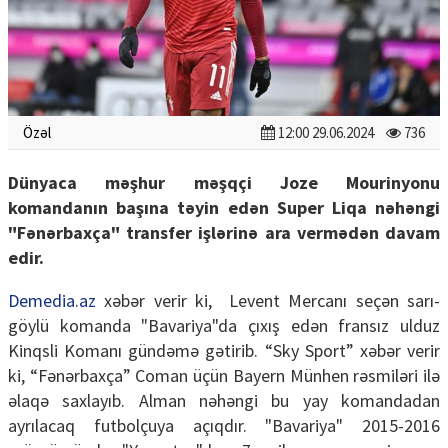
Özəl
12:00 29.06.2024
736
Dünyaca məşhur məşqçi Joze Mourinyonu
komandanın başına təyin edən Super Liqa nəhəngi
"Fənərbaxça" transfer işlərinə ara vermədən davam
edir.
Demedia.az
xəbər verir ki, Levent Mercanı seçən sarı-
göylü komanda "Bavariya"da çıxış edən fransız ulduz
Kinqsli Komanı gündəmə gətirib. “Sky Sport” xəbər verir
ki, “Fənərbaxça” Coman üçün Bayern Münhen rəsmiləri ilə
əlaqə saxlayıb. Alman nəhəngi bu yay komandadan
ayrılacaq futbolçuya açıqdır. "Bavariya" 2015-2016