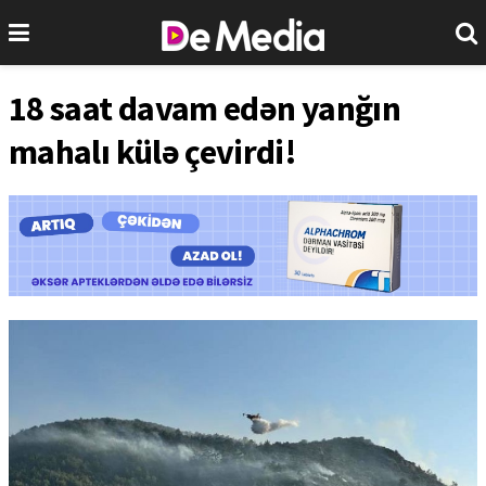
18 saat davam edən yanğın
mahalı külə çevirdi!