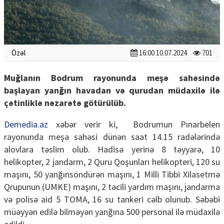
Özəl
16:00 10.07.2024
701
Muğlanın Bodrum rayonunda meşə sahəsində
başlayan yanğın havadan və qurudan müdaxilə ilə
çətinliklə nəzarətə götürülüb.
Demedia.az
xəbər verir ki, Bodrumun Pınarbelen
rayonunda meşə sahəsi dünən saat 14.15 radələrində
alovlara təslim olub. Hadisə yerinə 8 təyyarə, 10
helikopter, 2 jandarm, 2 Quru Qoşunları helikopteri, 120 su
maşını, 50 yanğınsöndürən maşını, 1 Milli Tibbi Xilasetmə
Qrupunun (UMKE) maşını, 2 təcili yardım maşını, jandarma
və polisə aid 5 TOMA, 16 su tankeri cəlb olunub. Səbəbi
müəyyən edilə bilməyən yanğına 500 personal ilə müdaxilə