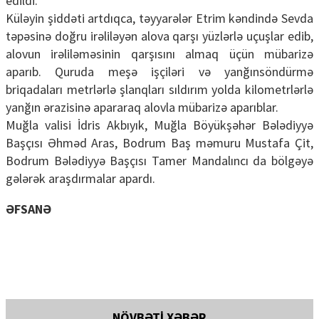
edildi.
Küləyin şiddəti artdıqca, təyyarələr Etrim kəndində Sevda
təpəsinə doğru irəliləyən alova qarşı yüzlərlə uçuşlar edib,
alovun irəliləməsinin qarşısını almaq üçün mübarizə
aparıb. Quruda meşə işçiləri və yanğınsöndürmə
briqadaları metrlərlə şlanqları sıldırım yolda kilometrlərlə
yanğın ərazisinə apararaq alovla mübarizə aparıblar.
Muğla valisi İdris Akbıyık, Muğla Böyükşəhər Bələdiyyə
Başçısı Əhməd Aras, Bodrum Baş məmuru Mustafa Çit,
Bodrum Bələdiyyə Başçısı Tamer Mandalıncı da bölgəyə
gələrək araşdırmalar apardı.
ƏFSANƏ
NÖVBƏTİ XƏBƏR