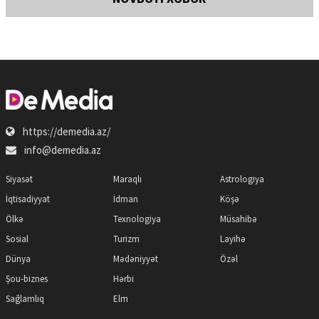
https://demedia.az/
info@demedia.az
Siyasət
Maraqlı
Astrologiya
İqtisadiyyat
İdman
Köşə
Ölkə
Texnologiya
Müsahibə
Sosial
Turizm
Layihə
Dünya
Mədəniyyət
Özəl
Şou-biznes
Hərbi
Sağlamlıq
Elm