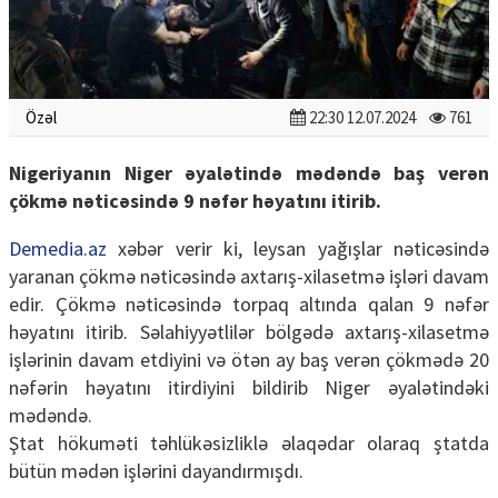
Özəl
22:30 12.07.2024
761
Nigeriyanın Niger əyalətində mədəndə baş verən
çökmə nəticəsində 9 nəfər həyatını itirib.
Demedia.az
xəbər verir ki, leysan yağışlar nəticəsində
yaranan çökmə nəticəsində axtarış-xilasetmə işləri davam
edir. Çökmə nəticəsində torpaq altında qalan 9 nəfər
həyatını itirib. Səlahiyyətlilər bölgədə axtarış-xilasetmə
işlərinin davam etdiyini və ötən ay baş verən çökmədə 20
nəfərin həyatını itirdiyini bildirib Niger əyalətindəki
mədəndə.
Ştat hökuməti təhlükəsizliklə əlaqədar olaraq ştatda
bütün mədən işlərini dayandırmışdı.