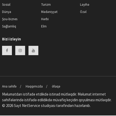
Sosial
Turizm
Layihə
Dünya
Mədəniyyət
Özəl
Şou-biznes
Hərbi
Sağlamlıq
Elm
Bizi izləyin
Ana səhifə
Haqqımızda
Əlaqə
Məlumatdan istifadə etdikdə istinad mütləqdir. Məlumat internet
səhifələrində istifadə edildikdə müvafiq keçidin qoyulması mütləqdir.
© 2026 Sayt
NetService
studiyası tərəfindən hazırlanıb.