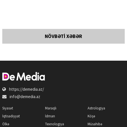
NÖVBƏTİ XƏBƏR
https://demedia.az/
info@demedia.az
Siyasət
Maraqlı
Astrologiya
İqtisadiyyat
İdman
Köşə
Ölkə
Texnologiya
Müsahibə