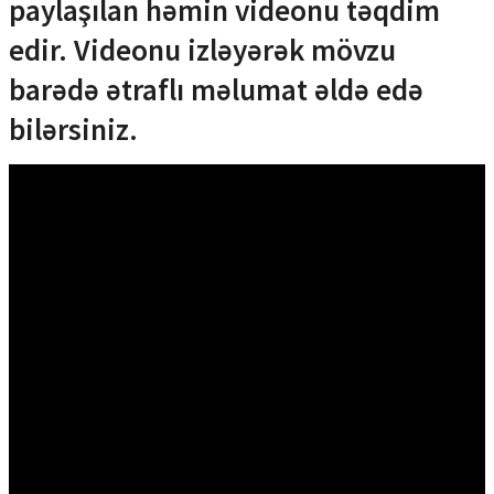
paylaşılan həmin videonu təqdim
edir. Videonu izləyərək mövzu
barədə ətraflı məlumat əldə edə
bilərsiniz.