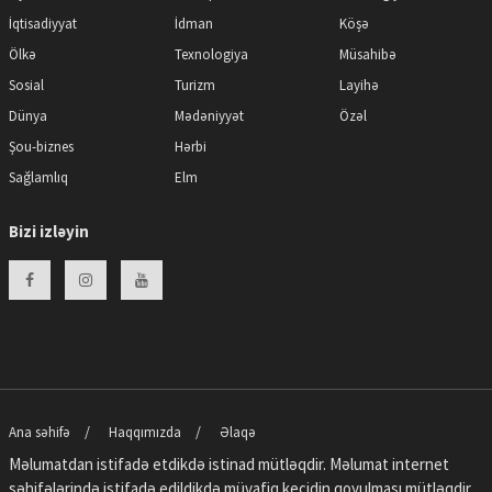
İqtisadiyyat
İdman
Köşə
Ölkə
Texnologiya
Müsahibə
Sosial
Turizm
Layihə
Dünya
Mədəniyyət
Özəl
Şou-biznes
Hərbi
Sağlamlıq
Elm
Bizi izləyin
Ana səhifə
Haqqımızda
Əlaqə
Məlumatdan istifadə etdikdə istinad mütləqdir. Məlumat internet
səhifələrində istifadə edildikdə müvafiq keçidin qoyulması mütləqdir.