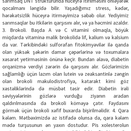
sarımsaq DNT strukturunda hüceyrə itirilməsini önləyərək
qocalmanı ləngidə bilir. Yaşadığımız stress, kədər,
hərəkətsizlik hüceyrə itirməyimizə səbəb olur. Yediyimiz
sarımsaqlar bu itkilərin qarşısını alır, və ya həcmini azaldır.
3. Brokoli. Başda A və C vitamini olmaqla, böyük
miqdarda vitaminə malik brokolidə lif, kalium və kalsium
da var. Tərkibindəki sulforafan fitokimyəvilər ilə qanda
olan yüksək şəkərin damar çəpərlərinə və toxumalara
xəsarət yetirməsinin önünə keçir. Bundan əlavə, diabetin
orqanizmə verdiyi zərərin də qarşısını alır. Gözlərimizin
sağlamlığı üçün lazım olan lutein və zeaksantinlə zəngin
olan brokoli makulodistrofiya, katarakt kimi göz
xəstəliklərində də müsbət təsir edir. Diabetin irəli
səviyyələrinin gözlərə vurduğu ziyanın aradan
qaldırılmasında da brokoli köməyə çatır. Faydasını
görmək üçün brokoli xəfif buxarda bişirilməlidir. 4. Qara
kələm. Mətbəximizdə az istifadə olunsa da, qara kələm
mədə turşusunun ən yaxın dostudur. Pis xolesterolun