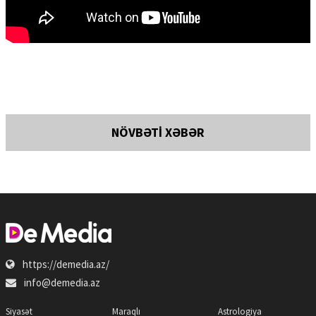
NÖVBƏTİ XƏBƏR
https://demedia.az/
info@demedia.az
Siyasət
Maraqlı
Astrologiya