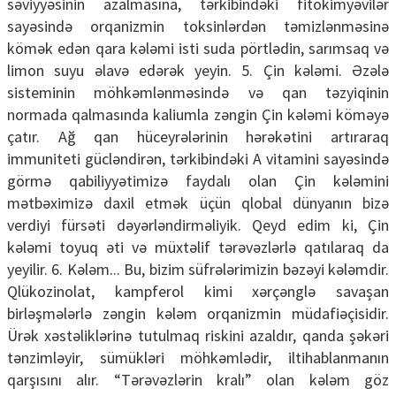
səviyyəsinin azalmasına, tərkibindəki fitokimyəvilər
sayəsində orqanizmin toksinlərdən təmizlənməsinə
kömək edən qara kələmi isti suda pörtlədin, sarımsaq və
limon suyu əlavə edərək yeyin. 5. Çin kələmi. Əzələ
sisteminin möhkəmlənməsində və qan təzyiqinin
normada qalmasında kaliumla zəngin Çin kələmi köməyə
çatır. Ağ qan hüceyrələrinin hərəkətini artıraraq
immuniteti gücləndirən, tərkibindəki A vitamini sayəsində
görmə qabiliyyətimizə faydalı olan Çin kələmini
mətbəximizə daxil etmək üçün qlobal dünyanın bizə
verdiyi fürsəti dəyərləndirməliyik. Qeyd edim ki, Çin
kələmi toyuq əti və müxtəlif tərəvəzlərlə qatılaraq da
yeyilir. 6. Kələm... Bu, bizim süfrələrimizin bəzəyi kələmdir.
Qlükozinolat, kampferol kimi xərçənglə savaşan
birləşmələrlə zəngin kələm orqanizmin müdafiəçisidir.
Ürək xəstəliklərinə tutulmaq riskini azaldır, qanda şəkəri
tənzimləyir, sümükləri möhkəmlədir, iltihablanmanın
qarşısını alır. “Tərəvəzlərin kralı” olan kələm göz