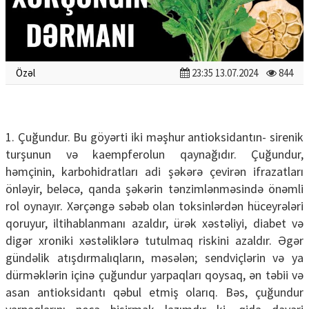
Özəl
23:35 13.07.2024
844
1. Çuğundur. Bu göyərti iki məşhur antioksidantın- sirenik
turşunun və kaempferolun qaynağıdır. Çuğundur,
həmçinin, karbohidratları adi şəkərə çevirən ifrazatları
önləyir, beləcə, qanda şəkərin tənzimlənməsində önəmli
rol oynayır. Xərçəngə səbəb olan toksinlərdən hüceyrələri
qoruyur, iltihablanmanı azaldır, ürək xəstəliyi, diabet və
digər xroniki xəstəliklərə tutulmaq riskini azaldır. Əgər
gündəlik atışdırmalıqların, məsələn; sendviçlərin və ya
dürməklərin içinə çuğundur yarpaqları qoysaq, ən təbii və
asan antioksidantı qəbul etmiş olarıq. Bəs, çuğundur