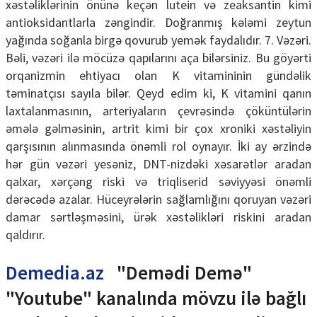
xəstəliklərinin önünə keçən lutein və zeaksantin kimi
antioksidantlarla zəngindir. Doğranmış kələmi zeytun
yağında soğanla birgə qovurub yemək faydalıdır. 7. Vəzəri.
Bəli, vəzəri ilə möcüzə qapılarını aça bilərsiniz. Bu göyərti
orqanizmin ehtiyacı olan K vitamininin gündəlik
təminatçısı sayıla bilər. Qeyd edim ki, K vitamini qanın
laxtalanmasının, arteriyaların çevrəsində çöküntülərin
əmələ gəlməsinin, artrit kimi bir çox xroniki xəstəliyin
qarşısının alınmasında önəmli rol oynayır. İki ay ərzində
hər gün vəzəri yesəniz, DNT-nizdəki xəsarətlər aradan
qalxar, xərçəng riski və triqliserid səviyyəsi önəmli
dərəcədə azalar. Hüceyrələrin sağlamlığını qoruyan vəzəri
damar sərtləşməsini, ürək xəstəlikləri riskini aradan
qaldırır.
Demedia.az
"Demədi Demə"
"Youtube" kanalında mövzu ilə bağlı