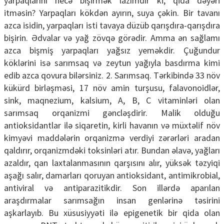
yarpaqlarını necə bişirmək lazımdır ki, qida dəyəri
itməsin? Yarpaqları kökdən ayırın, suya çəkin. Bir tavanı
azca isidin, yarpaqları isti tavaya düzüb qarışdıra-qarışdıra
bişirin. Ədvalar və yağ zövqə görədir. Amma ən sağlamı
azca bişmiş yarpaqları yağsız yeməkdir. Çuğundur
köklərini isə sarımsaq və zeytun yağıyla basdırma kimi
edib azca qovura bilərsiniz. 2. Sarımsaq. Tərkibində 33 növ
kükürd birləşməsi, 17 növ amin turşusu, falavonoidlər,
sink, maqnezium, kalsium, A, B, C vitaminləri olan
sarımsaq orqanizmi gəncləşdirir. Malik olduğu
antioksidantlar ilə siqaretin, kirli havanın və müxtəlif növ
kimyəvi maddələrin orqanizmə verdiyi zərərləri aradan
qaldırır, orqanizmdəki toksinləri atır. Bundan əlavə, yağları
azaldır, qan laxtalanmasının qarşısını alır, yüksək təzyiqi
aşağı salır, damarları qoruyan antioksidant, antimikrobial,
antiviral və antiparazitikdir. Son illərdə aparılan
araşdırmalar sarımsağın insan genlərinə təsirini
aşkarlayıb. Bu xüsusiyyəti ilə epigenetik bir qida olan