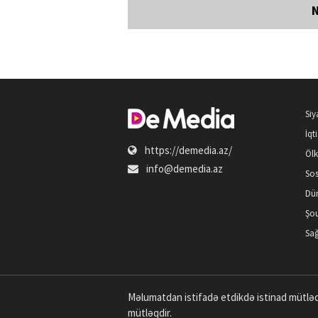
Siy
İqt
https://demedia.az/
Öl
info@demedia.az
Sos
Dü
Şou
Sağ
Məlumatdan istifadə etdikdə istinad mütləq
mütləqdir.