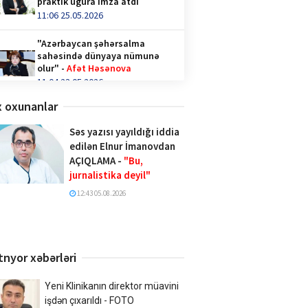
praktik uğura imza atdı
11:06 25.05.2026
"Azərbaycan şəhərsalma
sahəsində dünyaya nümunə
olur" -
Afət Həsənova
11:04 23.05.2026
 oxunanlar
Qəhvə içənlər diqqət —
hormonlar təhlükədə ola bilər!
Səs yazısı yayıldığı iddia
video/
edilən Elnur İmanovdan
14:36 28.04.2026
AÇIQLAMA -
"Bu,
jurnalistika deyil"
Türk İnteqrasiya Olimpiadasına
Azərbaycandan 1000-ə yaxın
12:43 05.08.2026
şagird qatılıb
10:02 20.04.2026
Xalq şairi Sabir Rüstəmxanlı
tnyor xəbərləri
“Turan bilgəsi” mükafatına
layiq görüldü
17:02 08.04.2026
Yeni Klinikanın direktor müavini
işdən çıxarıldı - FOTO