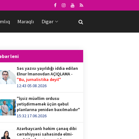
mlıq
Maraqlı
Digər
əbər leni
Səs yazısı yayıldığı iddia edilən
Elnur İmanovdan AÇIQLAMA -
"Bu, jurnalistika deyil"
12:43 05.08.2026
"İşsiz müəllim ordusu
yetişdirməmək üçün qəbul
planlarına yenidən baxılmalıdır"
15:32 17.06.2026
Azərbaycanlı həkim çanaq dibi
cərrahiyyəsi sahəsində elmi-