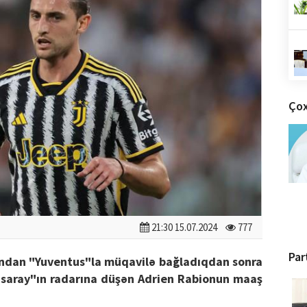
Çox
21:30 15.07.2024
777
Par
rından "Yuventus"la müqavilə bağladıqdan sonra
asaray"ın radarına düşən Adrien Rabionun maaş