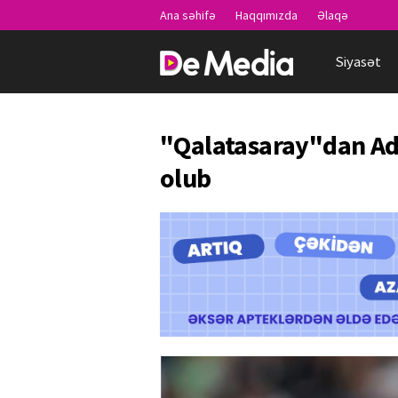
Ana səhifə
Haqqımızda
Əlaqə
Siyasət
"Qalatasaray"dan Ad
olub