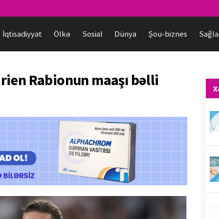
İqtisadiyyat
Ölkə
Sosial
Dünya
Şou-biznes
Sağla
rien Rabionun maaşı bəlli
X