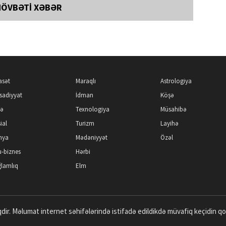
NÖVBƏTİ XƏBƏR
asət
Maraqlı
Astrologiya
isadiyyat
İdman
Köşə
kə
Texnologiya
Müsahibə
ial
Turizm
Layihə
nya
Mədəniyyət
Özəl
-biznes
Hərbi
lamlıq
Elm
dir. Məlumat internet səhifələrində istifadə edildikdə müvafiq keçidin q