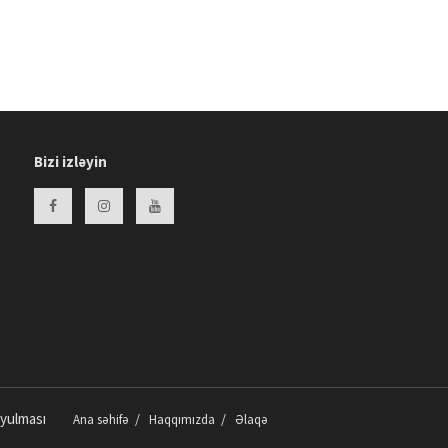
Zərərli vərdişlərə “yox” deyirik -
FOTOLAR
15:04 13.02.2026
Beynəlxalq Kitab Bağışlama
Gününə Həsr Olunmuş Tədbir
Keçirilib -
FOTOLAR
14:53 13.02.2026
Bizi izləyin
Təmsilçimiz 28 min iştirakçı
arasında 56-cı olub: "Dubay
Marafonu" -
FOTO
12:24 12.02.2026
Uşağın göbəyindən sidik gəlirsə,
bu nə deməkdir?
video/
12:27 09.02.2026
Qarın üçün pəhriz saxlayırsan,
amma getmir? Səbəb bunlar ola
bilər!
video/
oyulması
Ana səhifə
Haqqımızda
Əlaqə
14:20 30.01.2026