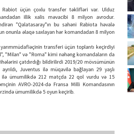
 Rabiot üçün çoxlu transfer təklifləri var. Ulduz
andadan illik xalis məvacibi 8 milyon avrodur.
əndirən "Qalatasaray"ın bu sahəni Rabiota həvalə
zun onunla əlaqə saxlayan hər komandadan 8 milyon
 yarımmüdafiəçinin transferi üçün toplantı keçirdiyi
rpul", "Milan" və "Roma" kimi nəhəng komandaların da
ələrini çatdırdığı bildirilirdi 2019/20 mövsümünün
 ayrıldı, Juventus ilə müqavilə bağlayan 29 yaşlı
 ilə ümumilikdə 212 matçda 22 qol vurdu və 15
əmçinin AVRO-2024-də Fransa Milli Komandasının
ərzində ümumilikdə 5 oyun keçirib.