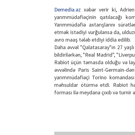
Demedia.az
xəbər verir ki,
Adrien
yarımmüdafiəçinin qatılacağı kom
Yarımmüdafiə axtarışlarını sürətl
etmək istədiyi vurğulansa da, uldu
avro maaş tələb etdiyi iddia edilib.
Daha əvvəl "Qalatasaray"ın 27 yaşlı
bildirilərkən, "Real Madrid", "Live
Rabiot üçün təmasda olduğu və layih
əvvəlində Paris Saint-Germain-dən
yarımmüdafiəçi Torino komandası
məhsuldar ötürmə etdi. Rabiot h
forması ilə meydana çıxıb və turnir 