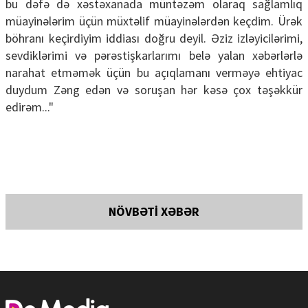
bu dəfə də xəstəxanada müntəzəm olaraq sağlamlıq
müayinələrim üçün müxtəlif müayinələrdən keçdim. Ürək
böhranı keçirdiyim iddiası doğru deyil. Əziz izləyicilərimi,
sevdiklərimi və pərəstişkarlarımı belə yalan xəbərlərlə
narahat etməmək üçün bu açıqlamanı verməyə ehtiyac
duydum Zəng edən və soruşan hər kəsə çox təşəkkür
edirəm..."
NÖVBƏTİ XƏBƏR