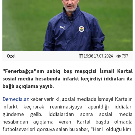
Özəl
19:36 17.07.2024
797
"Fənərbağça"nın sabiq baş məşqçisi İsmail Kartal
sosial media hesabında infarkt keçirdiyi iddiaları ilə
bağlı açıqlama yayıb.
Demedia.az
xəbər verir ki,
s
osial mediada İsmayıl Kartalın
infarkt keçirərək reanimasiyaya aparıldığı iddiaları
gündəmə gəlib. İddialardan sonra sosial media
hesabından açıqlama verən Kartal başda olmaqla
futbolsevərləri qorxuya salan bu xəbər, "Hər il olduğu kimi