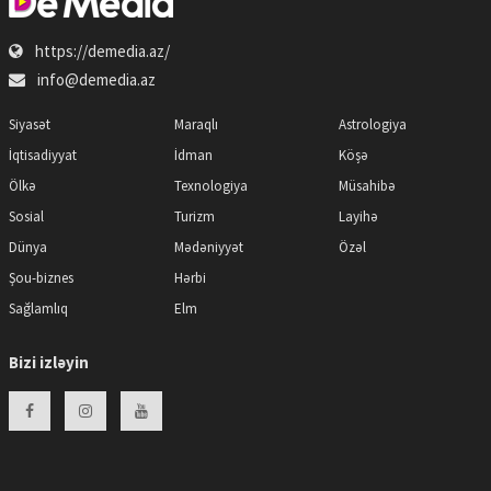
https://demedia.az/
info@demedia.az
Siyasət
Maraqlı
Astrologiya
İqtisadiyyat
İdman
Köşə
Ölkə
Texnologiya
Müsahibə
Sosial
Turizm
Layihə
Dünya
Mədəniyyət
Özəl
Şou-biznes
Hərbi
Sağlamlıq
Elm
Bizi izləyin