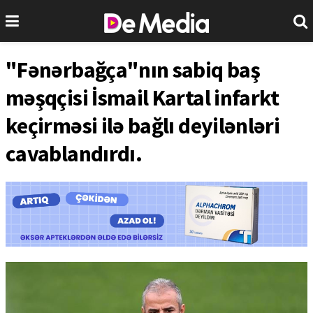
"Fənərbağça"nın sabiq baş
məşqçisi İsmail Kartal infarkt
keçirməsi ilə bağlı deyilənləri
cavablandırdı.