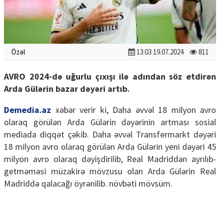
Özəl
13:03 19.07.2024
811
AVRO 2024-də uğurlu çıxışı ilə adından söz etdirən
Arda Gülərin bazar dəyəri artıb.
Demedia.az
xəbər verir ki, Daha əvvəl 18 milyon avro
olaraq görülən Arda Gülərin dəyərinin artması sosial
mediada diqqət çəkib. Daha əvvəl Transfermarkt dəyəri
18 milyon avro olaraq görülən Arda Gülərin yeni dəyəri 45
milyon avro olaraq dəyişdirilib, Real Madriddən ayrılıb-
getməməsi müzakirə mövzusu olan Arda Gülərin Real
Madriddə qalacağı öyrənilib. növbəti mövsüm.