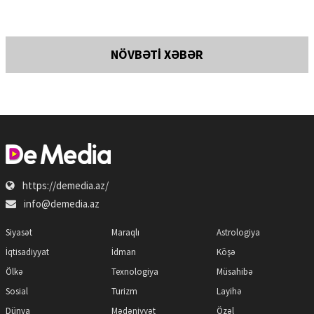
NÖVBƏTİ XƏBƏR
https://demedia.az/
info@demedia.az
Siyasət
Maraqlı
Astrologiya
İqtisadiyyat
İdman
Köşə
Ölkə
Texnologiya
Müsahibə
Sosial
Turizm
Layihə
Dünya
Mədəniyyət
Özəl