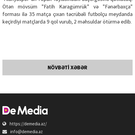
Ötən mövsüm "Fatih Karagümrük" və "Fənərbaxça"
forması ilə 35 matça çıxan təcrübəli futbolçu meydanda
keçirdiyi matçlarda 9 qol vurub, 2 məhsuldar ötürmə edib.
NÖVBƏTİ XƏBƏR
https://demedia.az/
info@demedia.az