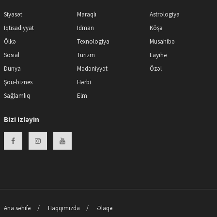
Siyasət
Maraqlı
Astrologiya
İqtisadiyyat
İdman
Köşə
Ölkə
Texnologiya
Müsahibə
Sosial
Turizm
Layihə
Dünya
Mədəniyyət
Özəl
Şou-biznes
Hərbi
Sağlamlıq
Elm
Bizi izləyin
Ana səhifə
Haqqımızda
Əlaqə