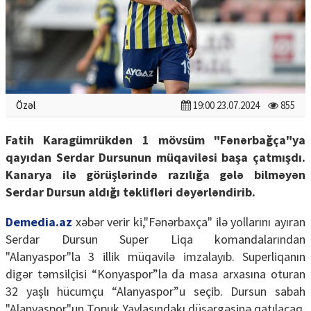
Özəl
19:00 23.07.2024
855
Fatih Karagümrükdən 1 mövsüm "Fənərbağça"ya
qayıdan Serdar Dursunun müqaviləsi başa çatmışdı.
Kanarya ilə görüşlərində razılığa gələ bilməyən
Serdar Dursun aldığı təklifləri dəyərləndirib.
Demedia.az
xəbər verir ki,"Fənərbaxça" ilə yollarını ayıran
Serdar Dursun Super Liqa komandalarından
"Alanyaspor"la 3 illik müqavilə imzalayıb. Superliqanın
digər təmsilçisi “Konyaspor”la da masa arxasına oturan
32 yaşlı hücumçu “Alanyaspor”u seçib. Dursun sabah
"Alanyaspor"un Topuk Yaylasındakı düşərgəsinə qatılacaq.