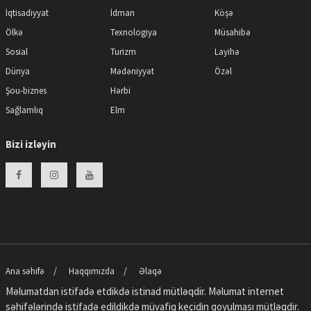
İqtisadiyyat
İdman
Köşə
Ölkə
Texnologiya
Müsahibə
Sosial
Turizm
Layihə
Dünya
Mədəniyyət
Özəl
Şou-biznes
Hərbi
Sağlamlıq
Elm
Bizi izləyin
Ana səhifə
Haqqımızda
Əlaqə
Məlumatdan istifadə etdikdə istinad mütləqdir. Məlumat internet
səhifələrində istifadə edildikdə müvafiq keçidin qoyulması mütləqdir.