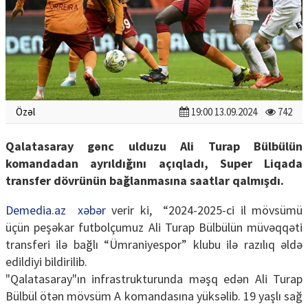
Özəl
19:00 13.09.2024
742
Qalatasaray gənc ulduzu Ali Turap Bülbülün
komandadan ayrıldığını açıqladı, Super Liqada
transfer dövrünün bağlanmasına saatlar qalmışdı.
Demedia.az
xəbər
verir ki, “2024-2025-ci il mövsümü
üçün peşəkar futbolçumuz Ali Turap Bülbülün müvəqqəti
transferi ilə bağlı “Ümraniyespor” klubu ilə razılıq əldə
edildiyi bildirilib.
"Qalatasaray"ın infrastrukturunda məşq edən Ali Turap
Bülbül ötən mövsüm A komandasına yüksəlib. 19 yaşlı sağ