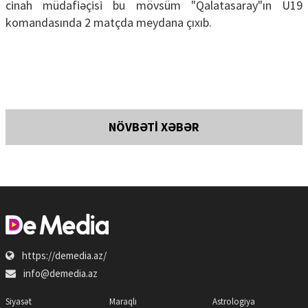
cinah müdafiəçisi bu mövsüm "Qalatasaray"ın U19
komandasında 2 matçda meydana çıxıb.
NÖVBƏTİ XƏBƏR
https://demedia.az/
info@demedia.az
Siyasət
Maraqlı
Astrologiya