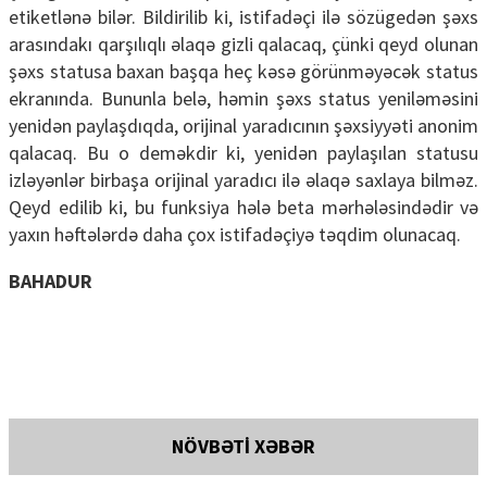
etiketlənə bilər. Bildirilib ki, istifadəçi ilə sözügedən şəxs
arasındakı qarşılıqlı əlaqə gizli qalacaq, çünki qeyd olunan
şəxs statusa baxan başqa heç kəsə görünməyəcək status
ekranında. Bununla belə, həmin şəxs status yeniləməsini
yenidən paylaşdıqda, orijinal yaradıcının şəxsiyyəti anonim
qalacaq. Bu o deməkdir ki, yenidən paylaşılan statusu
izləyənlər birbaşa orijinal yaradıcı ilə əlaqə saxlaya bilməz.
Qeyd edilib ki, bu funksiya hələ beta mərhələsindədir və
yaxın həftələrdə daha çox istifadəçiyə təqdim olunacaq.
BAHADUR
NÖVBƏTİ XƏBƏR