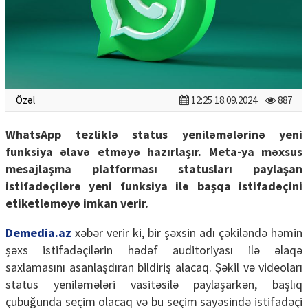
Özəl
12:25 18.09.2024
887
WhatsApp tezliklə status yeniləmələrinə yeni
funksiya əlavə etməyə hazırlaşır. Meta-ya məxsus
mesajlaşma platforması statusları paylaşan
istifadəçilərə yeni funksiya ilə başqa istifadəçini
etiketləməyə imkan verir.
Demedia.az
xəbər verir ki, bir şəxsin adı çəkiləndə həmin
şəxs istifadəçilərin hədəf auditoriyası ilə əlaqə
saxlamasını asanlaşdıran bildiriş alacaq. Şəkil və videoları
status yeniləmələri vasitəsilə paylaşarkən, başlıq
çubuğunda seçim olacaq və bu seçim sayəsində istifadəçi