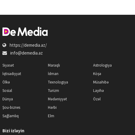
https://demedia.az/
info@demedia.az
Siyasət
Maraqlı
Astrologiya
İqtisadiyyat
İdman
Köşə
Ölkə
Texnologiya
Müsahibə
Sosial
Turizm
Layihə
Dünya
Mədəniyyət
Özəl
Şou-biznes
Hərbi
Sağlamlıq
Elm
Bizi izləyin