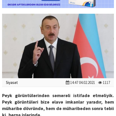
Siyasət
14:47 04.02.2021
1117
Peyk görüntülərindən səmərəli istifadə etməliyik.
Peyk görüntüləri bizə əlavə imkanlar yaradır, həm
müharibə dövründə, həm də müharibədən sonra təbii
ki, bərpa işlərində.