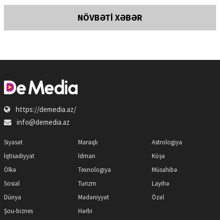
NÖVBƏTİ XƏBƏR
https://demedia.az/
info@demedia.az
Siyasət
Maraqlı
Astrologiya
İqtisadiyyat
İdman
Köşə
Ölkə
Texnologiya
Müsahibə
Sosial
Turizm
Layihə
Dünya
Mədəniyyət
Özəl
Şou-biznes
Hərbi