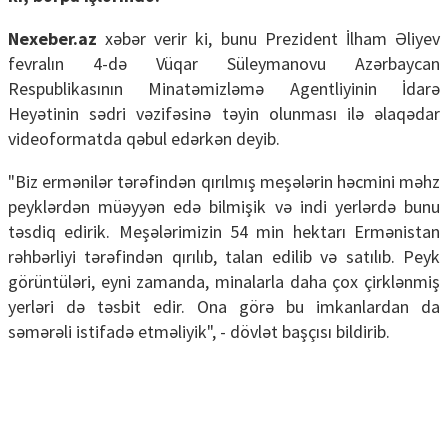
Nexeber.az
xəbər verir ki, bunu Prezident İlham Əliyev
fevralın 4-də Vüqar Süleymanovu Azərbaycan
Respublikasının Minatəmizləmə Agentliyinin İdarə
Heyətinin sədri vəzifəsinə təyin olunması ilə əlaqədar
videoformatda qəbul edərkən deyib.
"Biz ermənilər tərəfindən qırılmış meşələrin həcmini məhz
peyklərdən müəyyən edə bilmişik və indi yerlərdə bunu
təsdiq edirik. Meşələrimizin 54 min hektarı Ermənistan
rəhbərliyi tərəfindən qırılıb, talan edilib və satılıb. Peyk
görüntüləri, eyni zamanda, minalarla daha çox çirklənmiş
yerləri də təsbit edir. Ona görə bu imkanlardan da
səmərəli istifadə etməliyik", - dövlət başçısı bildirib.