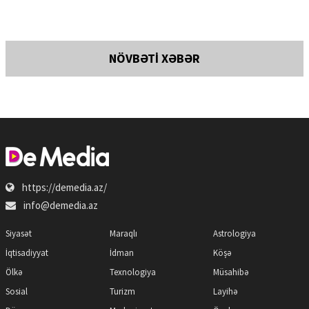
NÖVBƏTİ XƏBƏR
https://demedia.az/
info@demedia.az
Siyasət
Maraqlı
Astrologiya
İqtisadiyyat
İdman
Köşə
Ölkə
Texnologiya
Müsahibə
Sosial
Turizm
Layihə