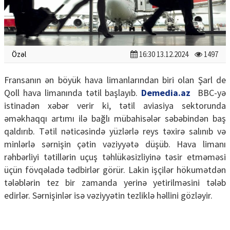
Özəl
16:30 13.12.2024
1497
Fransanın ən böyük hava limanlarından biri olan Şarl de
Qoll hava limanında tətil başlayıb.
Demedia.az
BBC-yə
istinadən xəbər verir ki, tətil aviasiya sektorunda
əməkhaqqı artımı ilə bağlı mübahisələr səbəbindən baş
qaldırıb. Tətil nəticəsində yüzlərlə reys təxirə salınıb və
minlərlə sərnişin çətin vəziyyətə düşüb. Hava limanı
rəhbərliyi tətillərin uçuş təhlükəsizliyinə təsir etməməsi
üçün fövqəladə tədbirlər görür. Lakin işçilər hökumətdən
tələblərin tez bir zamanda yerinə yetirilməsini tələb
edirlər. Sərnişinlər isə vəziyyətin tezliklə həllini gözləyir.