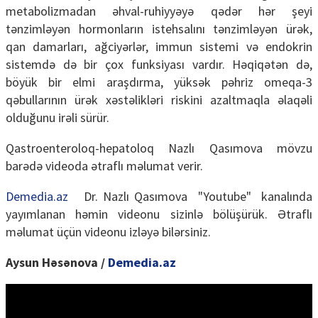
metabolizmadan əhval-ruhiyyəyə qədər hər şeyi
tənzimləyən hormonların istehsalını tənzimləyən ürək,
qan damarları, ağciyərlər, immun sistemi və endokrin
sistemdə də bir çox funksiyası vardır. Həqiqətən də,
böyük bir elmi araşdırma, yüksək pəhriz omeqa-3
qəbullarının ürək xəstəlikləri riskini azaltmaqla əlaqəli
olduğunu irəli sürür.
Qastroenteroloq-hepatoloq Nazlı Qasımova mövzu
barədə videoda ətraflı məlumat verir.
Demedia.az
Dr. Nazlı Qasımova "Youtube" kanalında
yayımlanan həmin videonu sizinlə bölüşürük. Ətraflı
məlumat üçün videonu izləyə bilərsiniz.
Aysun Həsənova /
Demedia.az