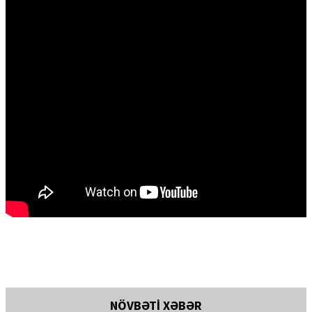
NÖVBƏTİ XƏBƏR