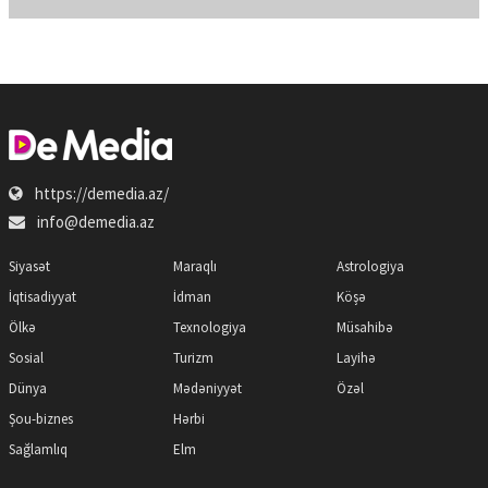
https://demedia.az/
info@demedia.az
Siyasət
Maraqlı
Astrologiya
İqtisadiyyat
İdman
Köşə
Ölkə
Texnologiya
Müsahibə
Sosial
Turizm
Layihə
Dünya
Mədəniyyət
Özəl
Şou-biznes
Hərbi
Sağlamlıq
Elm