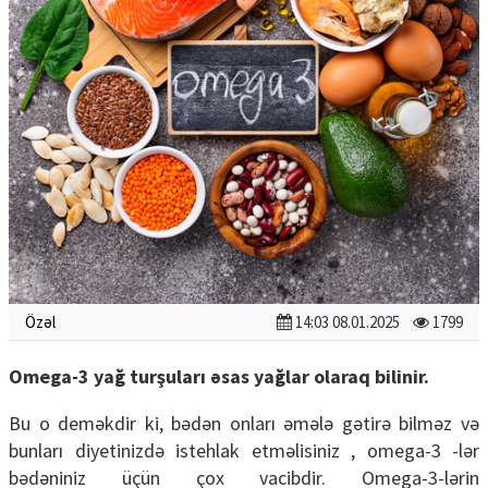
Özəl
14:03 08.01.2025
1799
Omega-3 yağ turşuları əsas yağlar olaraq bilinir.
Bu o deməkdir ki, bədən onları əmələ gətirə bilməz və
bunları diyetinizdə istehlak etməlisiniz , omega-3 -lər
bədəniniz üçün çox vacibdir. Omega-3-lərin