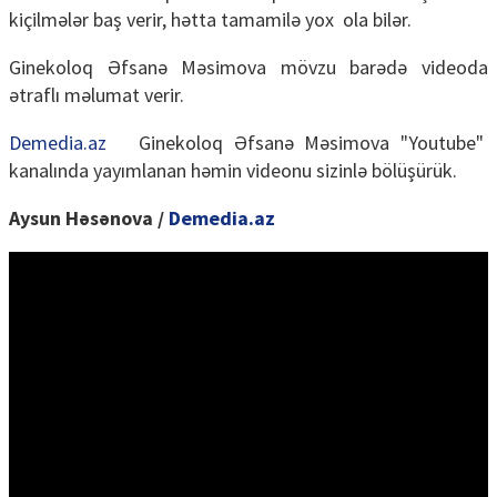
kiçilmələr baş verir, hətta tamamilə yox ola bilər.
Ginekoloq Əfsanə Məsimova mövzu barədə videoda
ətraflı məlumat verir.
Demedia.az
Ginekoloq Əfsanə Məsimova "Youtube"
kanalında yayımlanan həmin videonu sizinlə bölüşürük.
Aysun Həsənova /
Demedia.az