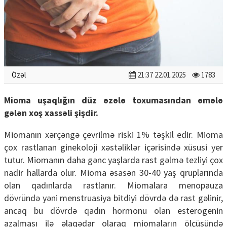
Özəl
21:37 22.01.2025
1783
Mioma uşaqlığın düz əzələ toxumasından əmələ
gələn xoş xassəli şişdir.
Miomanın xərçəngə çevrilmə riski 1% təşkil edir. Mioma
çox rastlanan ginekoloji xəstəliklər içərisində xüsusi yer
tutur. Miomanın daha gənc yaşlarda rast gəlmə tezliyi çox
nadir hallarda olur. Mioma əsasən 30-40 yaş qruplarında
olan qadınlarda rastlanır. Miomalara menopauza
dövründə yəni menstruasiya bitdiyi dövrdə də rast gəlinir,
ancaq bu dövrdə qadın hormonu olan esterogenin
azalması ilə əlaqədar olaraq miomaların ölçüsündə