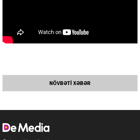
NÖVBƏTİ XƏBƏR