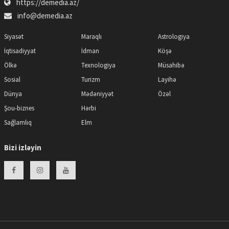
https://demedia.az/
info@demedia.az
Siyasət
Maraqlı
Astrologiya
İqtisadiyyat
İdman
Köşə
Ölkə
Texnologiya
Müsahibə
Sosial
Turizm
Layihə
Dünya
Mədəniyyət
Özəl
Şou-biznes
Hərbi
Sağlamlıq
Elm
Bizi izləyin