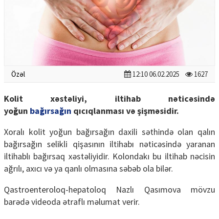
Özəl
12:10 06.02.2025
1627
Kolit xəstəliyi, iltihab nəticəsində
yoğun
bağırsağın
qıcıqlanması və şişməsidir.
Xoralı kolit yoğun bağırsağın daxili səthində olan qalın
bağırsağın selikli qişasının iltihabı nəticəsində yaranan
iltihablı bağırsaq xəstəliyidir. Kolondakı bu iltihab nəcisin
ağrılı, axıcı və ya qanlı olmasına səbəb ola bilər.
Qastroenteroloq-hepatoloq Nazlı Qasımova mövzu
barədə videoda ətraflı məlumat verir.