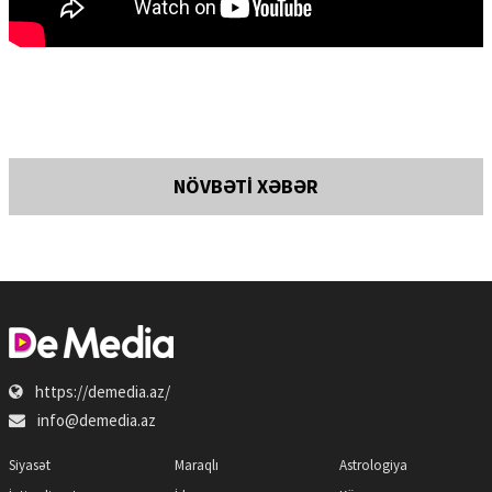
NÖVBƏTİ XƏBƏR
https://demedia.az/
info@demedia.az
Siyasət
Maraqlı
Astrologiya