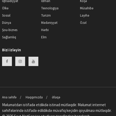
İqtisadiyyat
İdman
Köşə
Ölkə
Texnologiya
Müsahibə
Sosial
Turizm
Layihə
Dünya
Mədəniyyət
Özəl
Şou-biznes
Hərbi
Sağlamlıq
Elm
Bizi izləyin
Ana səhifə
Haqqımızda
Əlaqə
Məlumatdan istifadə etdikdə istinad mütləqdir. Məlumat internet
səhifələrində istifadə edildikdə müvafiq keçidin qoyulması mütləqdir.