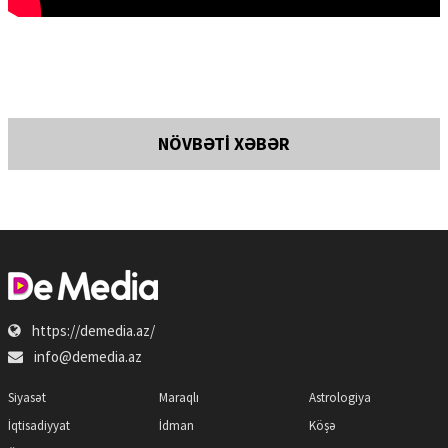
NÖVBƏTİ XƏBƏR
https://demedia.az/
info@demedia.az
Siyasət
Maraqlı
Astrologiya
İqtisadiyyat
İdman
Köşə