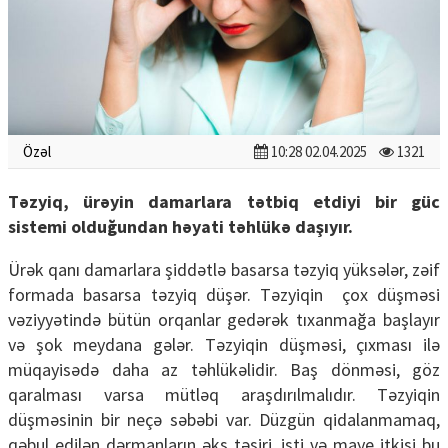
Özəl
10:28 02.04.2025
1321
Təzyiq, ürəyin damarlara tətbiq etdiyi bir güc
sistemi olduğundan həyati təhlükə daşıyır.
Ürək qanı damarlara şiddətlə basarsa təzyiq yüksələr, zəif
formada basarsa təzyiq düşər. Təzyiqin çox düşməsi
vəziyyətində bütün orqanlar gedərək tıxanmağa başlayır
və şok meydana gələr. Təzyiqin düşməsi, çıxması ilə
müqayisədə daha az təhlükəlidir. Baş dönməsi, göz
qaralması varsa mütləq araşdırılmalıdır. Təzyiqin
düşməsinin bir neçə səbəbi var. Düzgün qidalanmamaq,
qəbul edilən dərmanların əks təsiri, isti və maye itkisi bu