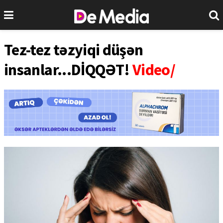
Tez-tez təzyiqi düşən
insanlar...DİQQƏT!
Video/