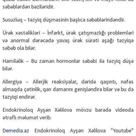
səbəblərdən bəziləridir.
Susuzluq – təzyiq düşməsinin başlıca səbəblərindəndir.
Ürək xəstəlikləri – İnfarkt, ürək çatışmazlığı problemləri
və anormal dərəcədə yavaş ürək sürəti aşağı təzyiqə
səbəb ola bilər.
Hamiləlik – Bu zaman hormonlar səbəbi ilə təzyiq düşə
bilər.
Allergiya – Allerjik reaksiyalar, dəridə qaşıntı, nəfəs
almaqda çətinlik, qan damarını genişləndirə bilər və bu da
təzyiqi endirər.
Endokrinoloq Ayşən Xəlilova mövzu barədə videoda
ətraflı məlumat verib.
Demedia.az
Endokrinoloq Ayşən Xəlilova "Youtube"