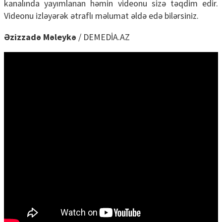
kanalında yayımlanan həmin videonu sizə təqdim edir.
Videonu izləyərək ətraflı məlumat əldə edə bilərsiniz.
Əzizzadə Məleykə
/ DEMEDİA.AZ