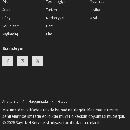
Ölkə
Texnologiya
Müsahibə
Sosial
Turizm
Layihə
Dünya
Mədəniyyət
Özəl
Şou-biznes
Hərbi
Sağlamlıq
Elm
Bizi izləyin
Ana səhifə
Haqqımızda
Əlaqə
Məlumatdan istifadə etdikdə istinad mütləqdir. Məlumat internet
səhifələrində istifadə edildikdə müvafiq keçidin qoyulması mütləqdir.
© 2026 Sayt
NetService
studiyası tərəfindən hazırlanıb.