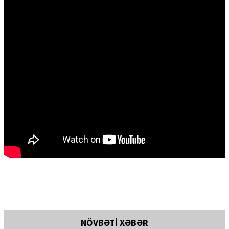
NÖVBƏTİ XƏBƏR