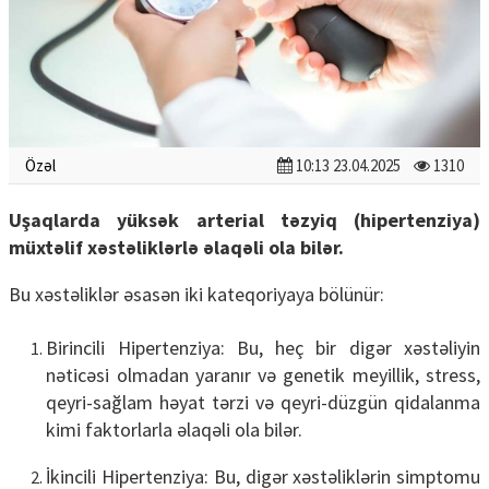
Özəl
10:13 23.04.2025
1310
Uşaqlarda yüksək arterial təzyiq (hipertenziya)
müxtəlif xəstəliklərlə əlaqəli ola bilər.
Bu xəstəliklər əsasən iki kateqoriyaya bölünür:
Birincili Hipertenziya: Bu, heç bir digər xəstəliyin
nəticəsi olmadan yaranır və genetik meyillik, stress,
qeyri-sağlam həyat tərzi və qeyri-düzgün qidalanma
kimi faktorlarla əlaqəli ola bilər.
İkincili Hipertenziya: Bu, digər xəstəliklərin simptomu