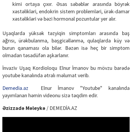
kimi ortaya çıxır. Əsas səbəblər arasında böyrək
xəstəlikləri, endokrin sistem problemləri, ürək-damar
xəstəlikləri və bəzi hormonal pozuntular yer alır.
Uşaqlarda yüksək təzyiqin simptomları arasında baş
ağrısı, ürəkbulanma, başgicəllənmə, qulaqlarda küy və
burun qanaması ola bilər. Bəzən isə heç bir simptom
olmadan təsadüfən aşkarlanır.
İnvaziv Uşaq Kordioloqu Elnur İmanov bu mövzu barədə
youtube kanalında ətralı məlumat verib.
Demedia.az
Elnur İmanov "Youtube" kanalında
yayımlanan həmin videonu sizə təqdim edir.
Əzizzadə Məleykə
/ DEMEDİA.AZ