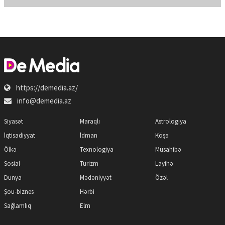
https://demedia.az/
info@demedia.az
Siyasət
Maraqlı
Astrologiya
İqtisadiyyat
İdman
Köşə
Ölkə
Texnologiya
Müsahibə
Sosial
Turizm
Layihə
Dünya
Mədəniyyət
Özəl
Şou-biznes
Hərbi
Sağlamlıq
Elm