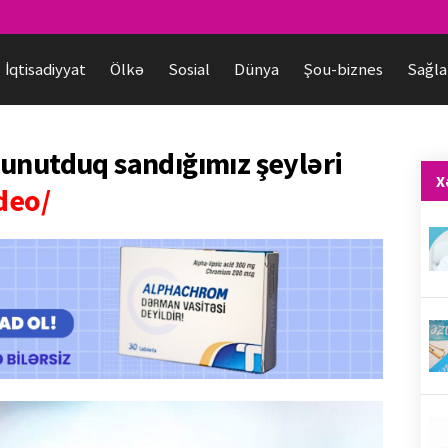
İqtisadiyyat
Ölkə
Sosial
Dünya
Şou-biznes
Sağla
unutduq sandığımız şeyləri
X
deo/