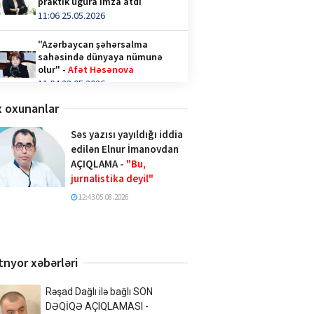
praktik uğura imza atdı
11:06 25.05.2026
"Azərbaycan şəhərsalma
sahəsində dünyaya nümunə
olur" -
Afət Həsənova
11:04 23.05.2026
 oxunanlar
Qəhvə içənlər diqqət —
hormonlar təhlükədə ola bilər!
Səs yazısı yayıldığı iddia
video/
edilən Elnur İmanovdan
14:36 28.04.2026
AÇIQLAMA -
"Bu,
jurnalistika deyil"
Türk İnteqrasiya Olimpiadasına
Azərbaycandan 1000-ə yaxın
12:43 05.08.2026
şagird qatılıb
10:02 20.04.2026
Xalq şairi Sabir Rüstəmxanlı
tnyor xəbərləri
“Turan bilgəsi” mükafatına
layiq görüldü
17:02 08.04.2026
Rəşad Dağlı ilə bağlı SON
DƏQİQƏ AÇIQLAMASI -