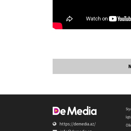
Siy
İqt
https://demedia.az/
Öl