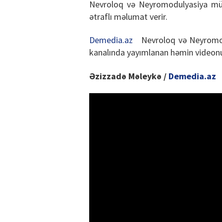
Nevroloq və Neyromodulyasiya mü
ətraflı məlumat verir.
Demedia.az
Nevroloq və Neyromodu
kanalında yayımlanan həmin videonu
Əzizzadə Məleykə /
Demedia.az