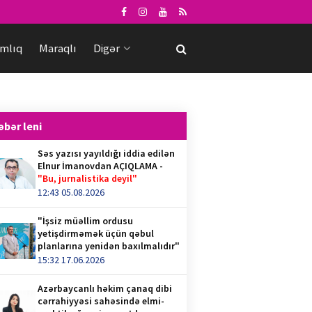
mlıq
Maraqlı
Digər
əbər leni
Səs yazısı yayıldığı iddia edilən
Elnur İmanovdan AÇIQLAMA -
"Bu, jurnalistika deyil"
12:43 05.08.2026
"İşsiz müəllim ordusu
yetişdirməmək üçün qəbul
planlarına yenidən baxılmalıdır"
15:32 17.06.2026
Azərbaycanlı həkim çanaq dibi
cərrahiyyəsi sahəsində elmi-