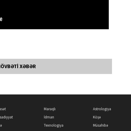
NÖVBƏTİ XƏBƏR
asət
Maraqlı
Astrologiya
isadiyyat
İdman
Köşə
kə
Texnologiya
Müsahibə