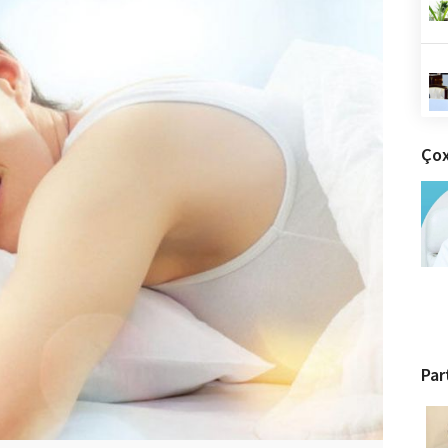
Çox
Par