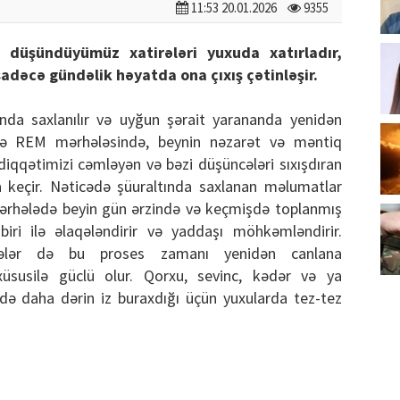
11:53 20.01.2026
9355
düşündüyümüz xatirələri yuxuda xatırladır,
adəcə gündəlik həyatda ona çıxış çətinləşir.
ında saxlanılır və uyğun şərait yarananda yenidən
usilə REM mərhələsində, beynin nəzarət və məntiq
diqqətimizi cəmləyən və bəzi düşüncələri sıxışdıran
 keçir. Nəticədə şüuraltında saxlanan məlumatlar
mərhələdə beyin gün ərzində və keçmişdə toplanmış
biri ilə əlaqələndirir və yaddaşı möhkəmləndirir.
ələr də bu proses zamanı yenidən canlana
r xüsusilə güclü olur. Qorxu, sevinc, kədər və ya
ndə daha dərin iz buraxdığı üçün yuxularda tez-tez