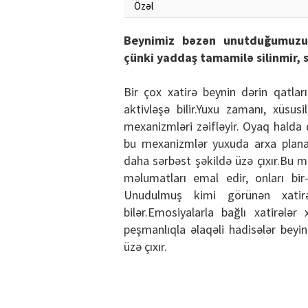
Özəl
Beynimiz bəzən unutduğumuzu 
çünki yaddaş tamamilə silinmir, s
Bir çox xatirə beynin dərin qatlar
aktivləşə bilir.Yuxu zamanı, xüs
mexanizmləri zəifləyir. Oyaq halda 
bu mexanizmlər yuxuda arxa plana
daha sərbəst şəkildə üzə çıxır.Bu 
məlumatları emal edir, onları bir-
Unudulmuş kimi görünən xatir
bilər.Emosiyalarla bağlı xatirələ
peşmanlıqla əlaqəli hadisələr beyi
üzə çıxır.