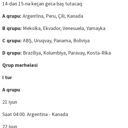
14-dən 15-nə keçən gecə baş tutacaq.
A qrupu:
Argentina, Peru, Çili, Kanada
B qrupu:
Meksika, Ekvador, Venesuela, Yamayka
C qrupu:
ABŞ, Uruqvay, Panama, Boliviya
D qrupu:
Braziliya, Kolumbiya, Paravay, Kosta-Rika
Qrup mərhələsi
I tur
A qrupu
21 iyun
Saat 04:00. Argentina - Kanada
22 iyun