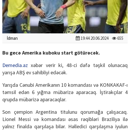
İdman
19:44 20.06.2024
655
Bu gecə Amerika kuboku start götürəcək.
Demedia.az
xəbər verir ki, 48-ci dəfə təşkil olunacaq
yarışa ABŞ ev sahibliyi edəcək.
Yarışda Cənubi Amerikanın 10 komandası və KONKAKAF-ı
təmsil edən 6 yığma mübarizə aparacaq. İştirakçılar 4
qrupda mübarizə aparacaqlar.
Son çempion Argentina titulunu qorumağa çalışacaq.
Lionel Messi və komandası əsas rəqibləri Braziliya ilə
yalnız finalda qarşılaşa bilər. Həlledici qarşılaşma iyulun