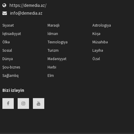
https://demedia.az/
info@demedia.az
Siyasət
Maraqlı
Astrologiya
İqtisadiyyat
İdman
Köşə
Ölkə
Texnologiya
Müsahibə
Sosial
Turizm
Layihə
Dünya
Mədəniyyət
Özəl
Şou-biznes
Hərbi
Sağlamlıq
Elm
Bizi izləyin