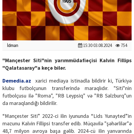
İdman
15:30 03.08.2024
754
"Mançester Siti"nin yarımmüdafiəçisi Kalvin Fillips
"Qalatasaray"a keçə bilər.
Demedia.az
xarici mediaya istinadla bildirir ki, Türkiyə
klubu futbolçunun transferində maraqlıdır. "Siti"nin
futbolçusu ilə "Roma", "RB Leypsiq" və "RB Salzburq"un
da maraqlandığı bildirilir.
“Mançester Siti” 2022-ci ilin iyununda “Lids Yunayted”in
məzunu Kalvin Fillipsi transfer edib. Müqavilə "şəhərlilər"ə
48,7 milyon avroya başa gəlib. 2024-cü ilin yanvarında