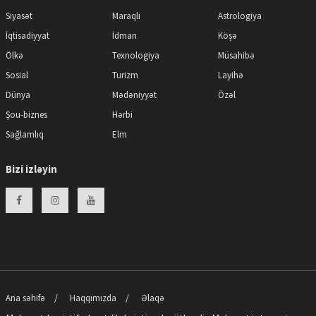
Siyasət
Maraqlı
Astrologiya
İqtisadiyyat
İdman
Köşə
Ölkə
Texnologiya
Müsahibə
Sosial
Turizm
Layihə
Dünya
Mədəniyyət
Özəl
Şou-biznes
Hərbi
Sağlamlıq
Elm
Bizi izləyin
Ana səhifə
Haqqımızda
Əlaqə