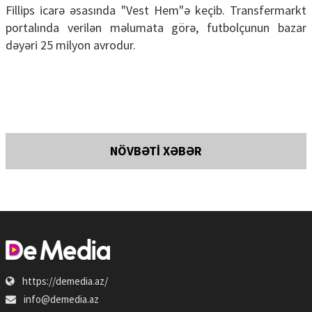
Fillips icarə əsasında "Vest Hem"ə keçib. Transfermarkt
portalında verilən məlumata görə, futbolçunun bazar
dəyəri 25 milyon avrodur.
NÖVBƏTİ XƏBƏR
https://demedia.az/
info@demedia.az