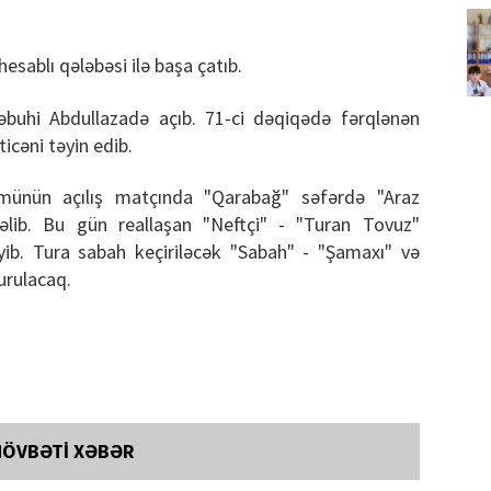
esablı qələbəsi ilə başa çatıb.
buhi Abdullazadə açıb. 71-ci dəqiqədə fərqlənən
cəni təyin edib.
ünün açılış matçında "Qarabağ" səfərdə "Araz
gəlib. Bu gün reallaşan "Neftçi" - "Turan Tovuz"
ib. Tura sabah keçiriləcək "Sabah" - "Şamaxı" və
vurulacaq.
NÖVBƏTİ XƏBƏR