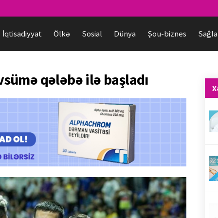
İqtisadiyyat
Ölkə
Sosial
Dünya
Şou-biznes
Sağla
sümə qələbə ilə başladı
X