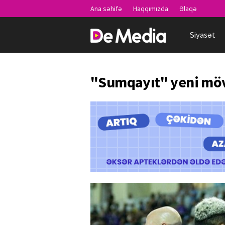
Ana səhifə
Haqqımızda
Əlaqə
Siyasət
"Sumqayıt" yeni möv