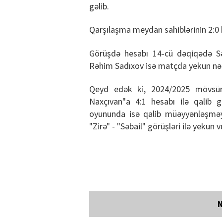
gəlib.
Qarşılaşma meydan sahiblərinin 2:0 h
Görüşdə hesabı 14-cü dəqiqədə Sə
Rəhim Sadıxov isə matçda yekun nəti
Qeyd edək ki, 2024/2025 mövsüm
Naxçıvan"a 4:1 hesabı ilə qalib 
oyununda isə qalib müəyyənləşməy
"Zirə" - "Səbail" görüşləri ilə yekun 