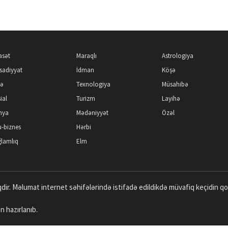
asət
Maraqlı
Astrologiya
isadiyyat
İdman
Köşə
kə
Texnologiya
Müsahibə
ial
Turizm
Layihə
nya
Mədəniyyət
Özəl
-biznes
Hərbi
lamlıq
Elm
dir. Məlumat internet səhifələrində istifadə edildikdə müvafiq keçidin q
n hazırlanıb.