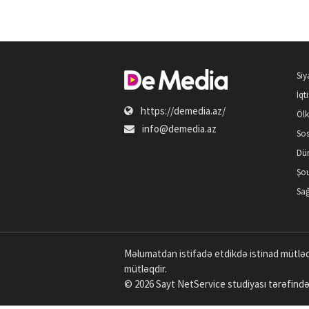
Siy
İqt
https://demedia.az/
Öl
info@demedia.az
Sos
Dü
Şou
Sağ
Məlumatdan istifadə etdikdə istinad mütləq
mütləqdir.
© 2026 Sayt
NetService
studiyası tərəfində