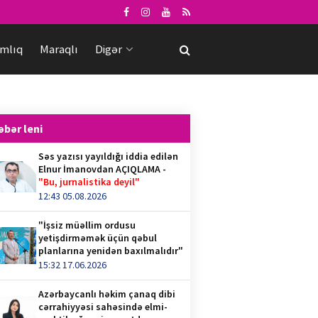
mlıq
Maraqlı
Digər
əbər leni
Səs yazısı yayıldığı iddia edilən
Elnur İmanovdan AÇIQLAMA -
"Bu, jurnalistika deyil"
12:43 05.08.2026
"İşsiz müəllim ordusu
yetişdirməmək üçün qəbul
planlarına yenidən baxılmalıdır"
15:32 17.06.2026
Azərbaycanlı həkim çanaq dibi
cərrahiyyəsi sahəsində elmi-