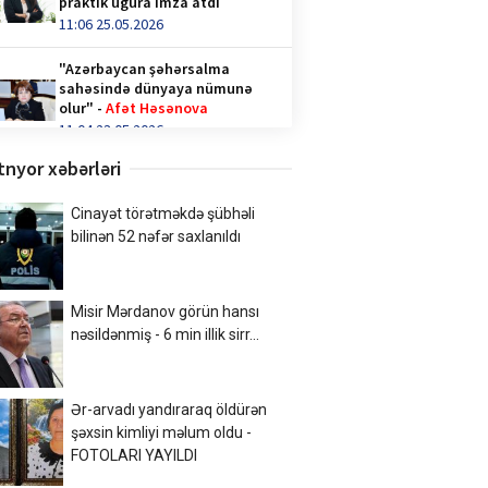
praktik uğura imza atdı
11:06 25.05.2026
"Azərbaycan şəhərsalma
sahəsində dünyaya nümunə
olur" -
Afət Həsənova
11:04 23.05.2026
tnyor xəbərləri
Qəhvə içənlər diqqət —
hormonlar təhlükədə ola bilər!
video/
Cinayət törətməkdə şübhəli
14:36 28.04.2026
bilinən 52 nəfər saxlanıldı
Türk İnteqrasiya Olimpiadasına
Azərbaycandan 1000-ə yaxın
Misir Mərdanov görün hansı
şagird qatılıb
nəsildənmiş - 6 min illik sirr...
10:02 20.04.2026
Xalq şairi Sabir Rüstəmxanlı
“Turan bilgəsi” mükafatına
Ər-arvadı yandıraraq öldürən
layiq görüldü
şəxsin kimliyi məlum oldu -
17:02 08.04.2026
FOTOLARI YAYILDI