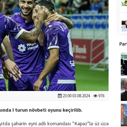
Par
23:00 03.08.2024
976
nda I turun növbəti oyunu keçirilib.
yıtda şəhərin eyni adlı komandası "Kəpəz"lə üz-üzə