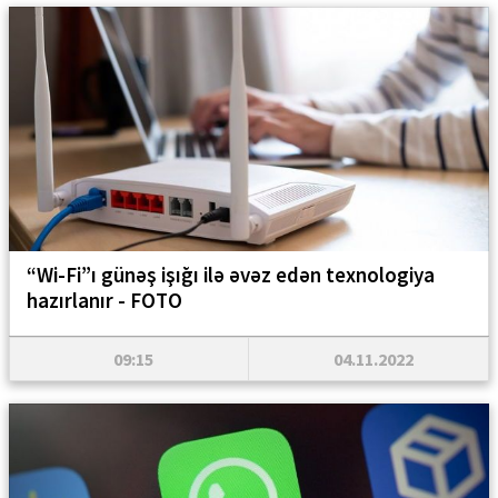
“Wi-Fi”ı günəş işığı ilə əvəz edən texnologiya
hazırlanır - FOTO
09:15
04.11.2022