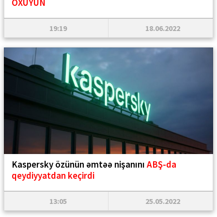
OXUYUN
19:19
18.06.2022
Kaspersky özünün əmtəə nişanını
ABŞ-da
qeydiyyatdan keçirdi
13:05
25.05.2022