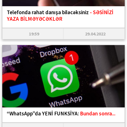
Telefonda rahat danışa biləcəksiniz
- SƏSİNİZİ
YAZA BİLMƏYƏCƏKLƏR
19:59
29.04.2022
“WhatsApp”da YENİ FUNKSİYA:
Bundan sonra...