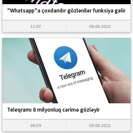
"Whatsapp"a çoxdandır gözlənilər funksiya gəlir
11:07
09.08.2022
Teleqramı 8 milyonluq cərimə gözləyir
08:59
09.08.2022