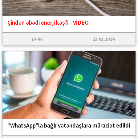
Çindən əbədi enerji kəşfi -
VİDEO
14:46
23.01.2024
“WhatsApp”la bağlı vətəndaşlara müraciət edildi