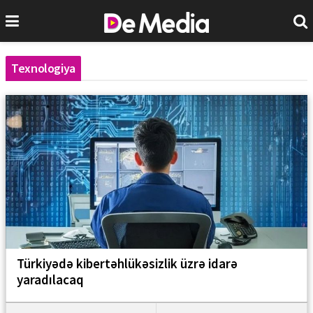
Texnologiya
Türkiyədə kibertəhlükəsizlik üzrə idarə
yaradılacaq