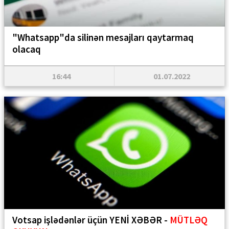
"Whatsapp"da silinən mesajları qaytarmaq
olacaq
16:44
01.07.2022
Votsap işlədənlər üçün YENİ XƏBƏR -
MÜTLƏQ