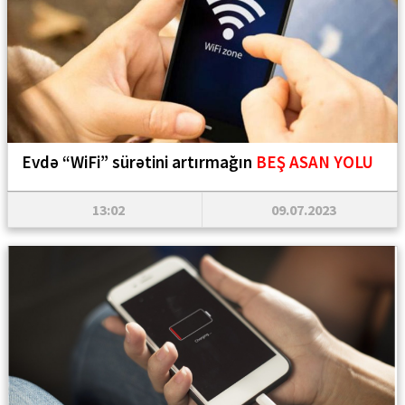
Evdə “WiFi” sürətini artırmağın
BEŞ ASAN YOLU
13:02
09.07.2023