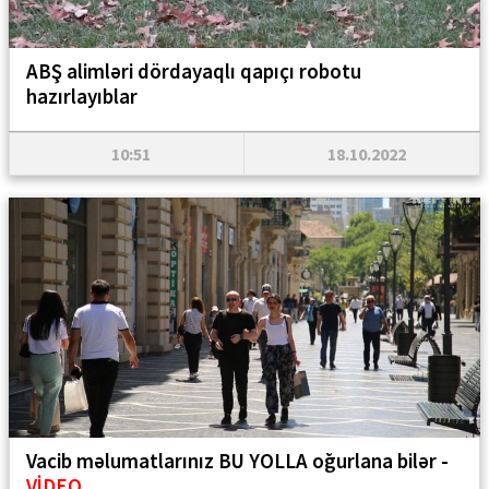
ABŞ alimləri dördayaqlı qapıçı robotu
hazırlayıblar
10:51
18.10.2022
Vacib məlumatlarınız BU YOLLA oğurlana bilər -
VİDEO