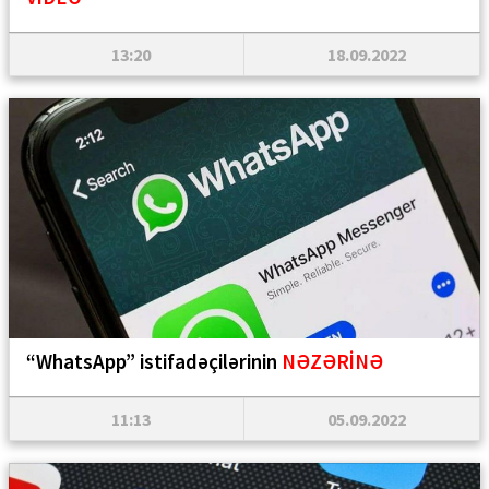
13:20
18.09.2022
“WhatsApp” istifadəçilərinin
NƏZƏRİNƏ
11:13
05.09.2022