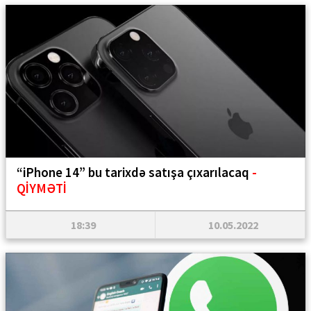
“iPhone 14” bu tarixdə satışa çıxarılacaq
-
QİYMƏTİ
18:39
10.05.2022