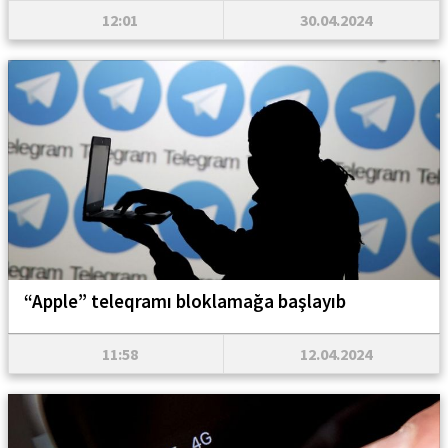
12:01
30.04.2024
“Apple” teleqramı bloklamağa başlayıb
11:58
12.04.2024