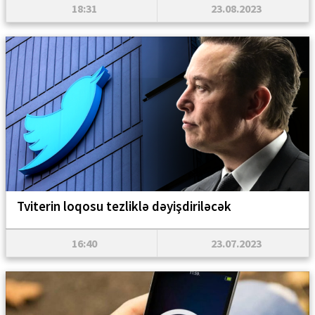
18:31
23.08.2023
Tviterin loqosu tezliklə dəyişdiriləcək
16:40
23.07.2023