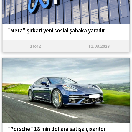
"Meta" şirkəti yeni sosial şəbəkə yaradır
16:42
11.03.2023
"Porsche" 18 min dollara satışa çıxarıldı