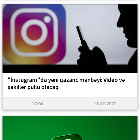
"İnstagram"da yeni qazanc mənbəyi: Video və
şəkillər pullu olacaq
17:04
15.07.2022