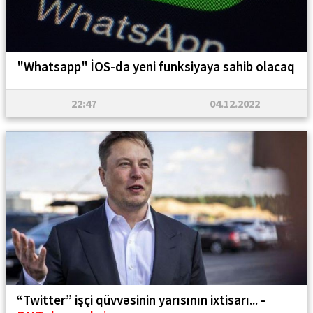
"Whatsapp" İOS-da yeni funksiyaya sahib olacaq
22:47
04.12.2022
“Twitter” işçi qüvvəsinin yarısının ixtisarı... -