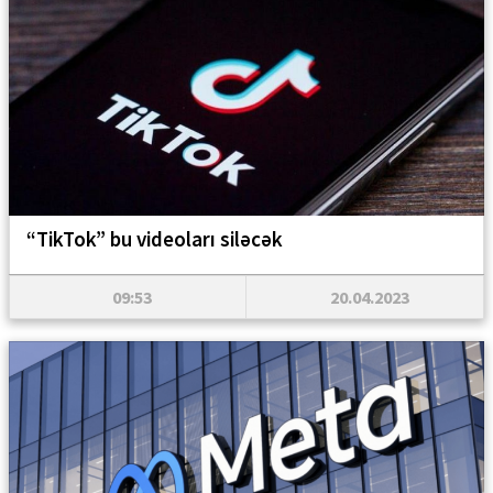
“TikTok” bu videoları siləcək
09:53
20.04.2023