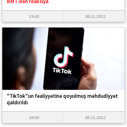
BMT-dən reaksiya
19:42
06.11.2022
"TikTok"un fəaliyyətinə qoyulmuş məhdudiyyət
qaldırıldı
20:03
05.11.2022