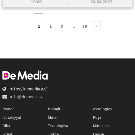
18:00
24.04.2022
1
2
3
…
10
https://demedia.az/
info@demedia.az
Siyasət
Maraqlı
Astrologiya
İqtisadiyyat
İdman
Köşə
Ölkə
Texnologiya
Müsahibə
Sosial
Turizm
Layihə