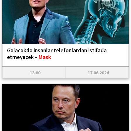
Gələcəkdə insanlar telefonlardan istifadə
etməyəcək -
Mask
13:00
17.06.2024