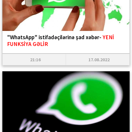
"WhatsApp" istifadəçilərinə şad xəbər-
YENİ
FUNKSİYA GƏLİR
21:16
17.08.2022