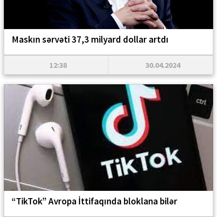
Maskın sərvəti 37,3 milyard dollar artdı
12:38
30.04.2024
“TikTok” Avropa İttifaqında bloklana bilər