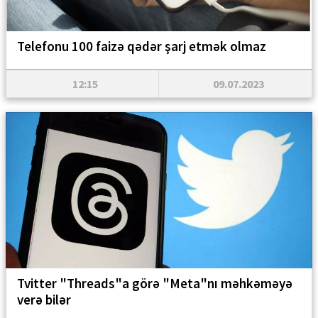
Telefonu 100 faizə qədər şarj etmək olmaz
12:15
09.07.2023
Tvitter "Threads"a görə "Meta"nı məhkəməyə
verə bilər