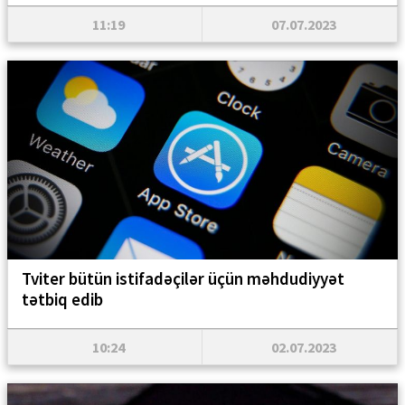
11:19
07.07.2023
Tviter bütün istifadəçilər üçün məhdudiyyət
tətbiq edib
10:24
02.07.2023