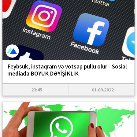
Feybsuk, instaqram və votsap pullu olur - Sosial
mediada BÖYÜK DƏYİŞİKLİK
23:45
01.09.2022