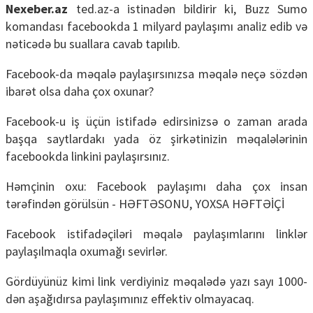
Nexeber.az
ted.az-a istinadən bildirir ki, Buzz Sumo
komandası facebookda 1 milyard paylaşımı analiz edib və
nəticədə bu suallara cavab tapılıb.
Facebook-da məqalə paylaşırsınızsa məqalə neçə sözdən
ibarət olsa daha çox oxunar?
Facebook-u iş üçün istifadə edirsinizsə o zaman arada
başqa saytlardakı yada öz şirkətinizin məqalələrinin
facebookda linkini paylaşırsınız.
Həmçinin oxu: Facebook paylaşımı daha çox insan
tərəfindən görülsün - HƏFTƏSONU, YOXSA HƏFTƏİÇİ
Facebook istifadəçiləri məqalə paylaşımlarını linklər
paylaşılmaqla oxumağı sevirlər.
Gördüyünüz kimi link verdiyiniz məqalədə yazı sayı 1000-
dən aşağıdırsa paylaşımınız effektiv olmayacaq.