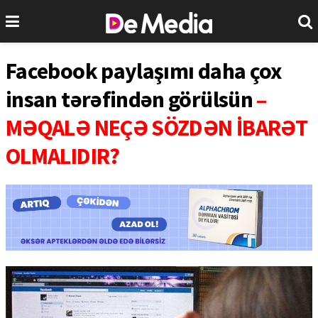
Facebook paylaşımı daha çox
insan tərəfindən görülsün
–
MƏQALƏ NEÇƏ SÖZDƏN İBARƏT
OLMALIDIR?