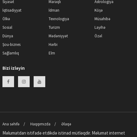
Siyasət
Maraqlı
Astrologiya
İqtisadiyyat
İdman
Köşə
Ölkə
Texnologiya
Müsahibə
Sosial
Turizm
Layihə
Dünya
Mədəniyyət
Özəl
Şou-biznes
Hərbi
Sağlamlıq
Elm
Bizi izləyin
Ana səhifə
Haqqımızda
Əlaqə
Məlumatdan istifadə etdikdə istinad mütləqdir. Məlumat internet