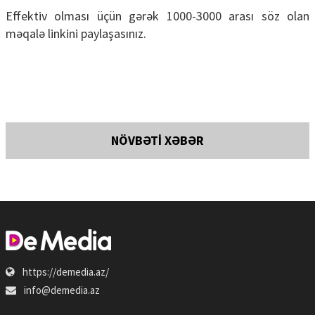
Effektiv olması üçün gərək 1000-3000 arası söz olan
məqalə linkini paylaşasınız.
NÖVBƏTİ XƏBƏR
https://demedia.az/
info@demedia.az