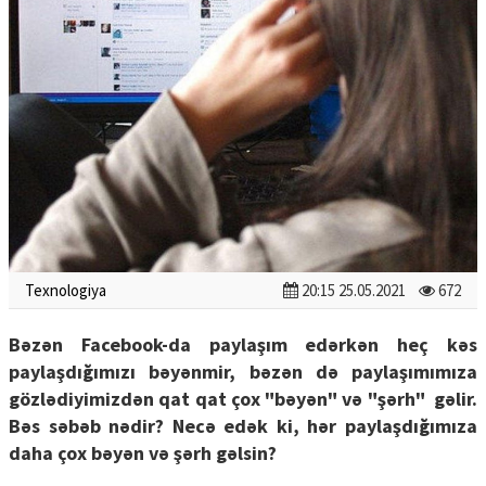
Texnologiya
20:15 25.05.2021
672
Bəzən Facebook-da paylaşım edərkən heç kəs
paylaşdığımızı bəyənmir, bəzən də paylaşımımıza
gözlədiyimizdən qat qat çox "bəyən" və "şərh" gəlir.
Bəs səbəb nədir? Necə edək ki, hər paylaşdığımıza
daha çox bəyən və şərh gəlsin?