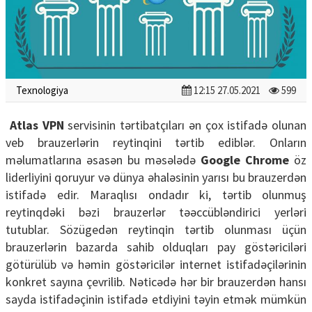
Texnologiya
12:15 27.05.2021
599
Atlas VPN
servisinin tərtibatçıları ən çox istifadə olunan
veb brauzerlərin reytinqini tərtib ediblər. Onların
məlumatlarına əsasən bu məsələdə
Google Chrome
öz
liderliyini qoruyur və dünya əhaləsinin yarısı bu brauzerdən
istifadə edir. Maraqlısı ondadır ki, tərtib olunmuş
reytinqdəki bəzi brauzerlər təəccübləndirici yerləri
tutublar. Sözügedən reytinqin tərtib olunması üçün
brauzerlərin bazarda sahib olduqları pay göstəriciləri
götürülüb və həmin göstəricilər internet istifadəçilərinin
konkret sayına çevrilib. Nəticədə hər bir brauzerdən hansı
sayda istifadəçinin istifadə etdiyini təyin etmək mümkün