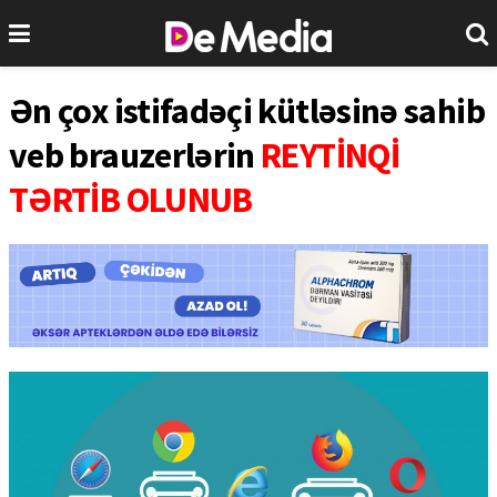
Ən çox istifadəçi kütləsinə sahib
veb brauzerlərin
REYTİNQİ
TƏRTİB OLUNUB