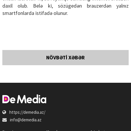
daxil olub. Belə ki, sözügedən brauzerdən yalnız
smartfonlarda istifadə olunur.
NÖVBƏTİ XƏBƏR
https://demedia.az/
info@demedia.az