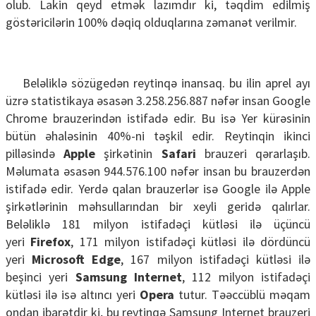
olub. Lakin qeyd etmək lazımdır ki, təqdim edilmiş
göstəricilərin 100% dəqiq olduqlarına zəmanət verilmir.
Beləliklə sözügedən reytinqə inansaq. bu ilin aprel ayı
üzrə statistikaya əsasən 3.258.256.887 nəfər insan Google
Chrome brauzerindən istifadə edir. Bu isə Yer kürəsinin
bütün əhaləsinin 40%-ni təşkil edir. Reytinqin ikinci
pilləsində
Apple
şirkətinin
Safari
brauzeri qərarlaşıb.
Məlumata əsasən 944.576.100 nəfər insan bu brauzerdən
istifadə edir. Yerdə qalan brauzerlər isə Google ilə Apple
şirkətlərinin məhsullarından bir xeyli geridə qalırlar.
Beləliklə 181 milyon istifadəçi kütləsi ilə üçüncü
yeri
Firefox
, 171 milyon istifadəçi kütləsi ilə dördüncü
yeri
Microsoft Edge
, 167 milyon istifadəçi kütləsi ilə
beşinci yeri
Samsung Internet
, 112 milyon istifadəçi
kütləsi ilə isə altıncı yeri
Opera
tutur. Təəccüblü məqam
ondan ibarətdir ki, bu reytinqə Samsung Internet brauzeri