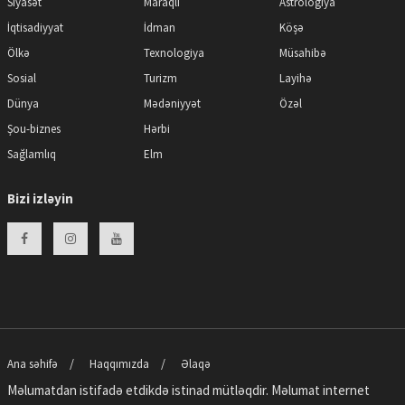
Siyasət
Maraqlı
Astrologiya
İqtisadiyyat
İdman
Köşə
Ölkə
Texnologiya
Müsahibə
Sosial
Turizm
Layihə
Dünya
Mədəniyyət
Özəl
Şou-biznes
Hərbi
Sağlamlıq
Elm
Bizi izləyin
Ana səhifə
Haqqımızda
Əlaqə
Məlumatdan istifadə etdikdə istinad mütləqdir. Məlumat internet