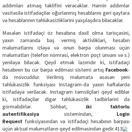
addımları atmaq təklifini verəcəklər. Həmin addımlar
vasitəsilə istifadəçilər oğurlanmış hesablarını geri qaytara
və hesablarının təhlükəsizliklərini yaxşılaşdıra biləcəklər.
Məsələn istifadəçi öz hesabına daxil olma tarixçəsini,
yaxın zamanda baş vermiş aktivlikləri, hesabın
məlumatlarını izləyə və onun bərpa olunması üçün
məlumatları (telefon nömrəsi, elektron poçt ünvanı və s.)
yeniləyə biləcək. Qeyd etmək lazımdır ki, istifadəçi
hesabının bu cür bərpa edilməsi sistemi artıq
Facebook
-
da mövcuddur. Verilmiş məlumata əsasən yeni
təhlükəsizlik funksiyası Instagram-da yaxın həftələrdə
istifadəyə veriləcək. Instagram təmsilçiləri qeyd ediblər
ki, istifadəçilər digər təhlükəsizlik tədbirlərini də
görməlidirlər. Söhbət,
iki faktorlu
autentifikasiya
sistemindən,
Login
Request
funksiyasından və istifadəçi hesabının bərpası
üçün aktual məlumatların qeyd edilməsindən gedir.413