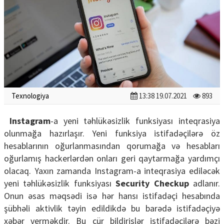
Texnologiya
13:38 19.07.2021
893
Instagram
-a yeni təhlükəsizlik funksiyası inteqrasiya
olunmağa hazırlaşır. Yeni funksiya istifadəçilərə öz
hesablarının oğurlanmasından qorumağa və hesabları
oğurlamış hackerlərdən onları geri qaytarmağa yardımçı
olacaq. Yaxın zamanda Instagram-a inteqrasiya ediləcək
yeni təhlükəsizlik funksiyası
Security Checkup
adlanır.
Onun əsas məqsədi isə hər hansı istifadəçi hesabında
şübhəli aktivlik təyin edildikdə bu barədə istifadəçiyə
xəbər verməkdir. Bu cür bildirişlər istifadəçilərə bəzi