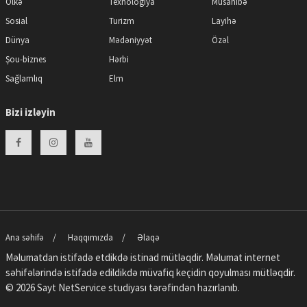
Ölkə
Texnologiya
Müsahibə
Sosial
Turizm
Layihə
Dünya
Mədəniyyət
Özəl
Şou-biznes
Hərbi
Sağlamlıq
Elm
Bizi izləyin
Ana səhifə
Haqqımızda
Əlaqə
Məlumatdan istifadə etdikdə istinad mütləqdir. Məlumat internet
səhifələrində istifadə edildikdə müvafiq keçidin qoyulması mütləqdir.
© 2026 Sayt
NetService
studiyası tərəfindən hazırlanıb.