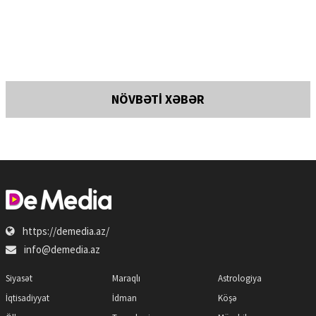
NÖVBƏTİ XƏBƏR
https://demedia.az/
info@demedia.az
Siyasət
Maraqlı
Astrologiya
İqtisadiyyat
İdman
Köşə