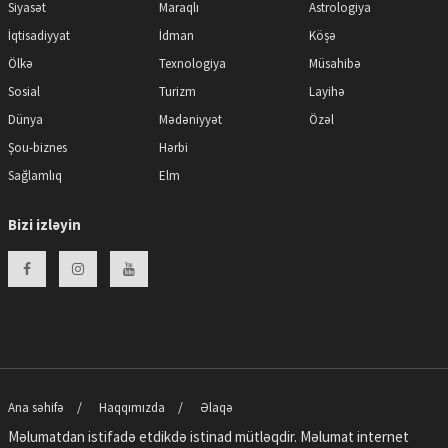
Siyasət
Maraqlı
Astrologiya
İqtisadiyyat
İdman
Köşə
Ölkə
Texnologiya
Müsahibə
Sosial
Turizm
Layihə
Dünya
Mədəniyyət
Özəl
Şou-biznes
Hərbi
Sağlamlıq
Elm
Bizi izləyin
Ana səhifə
Haqqımızda
Əlaqə
Məlumatdan istifadə etdikdə istinad mütləqdir. Məlumat internet