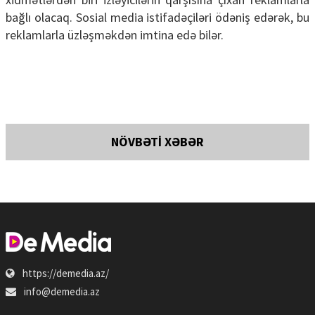
bağlı olacaq. Sosial media istifadəçiləri ödəniş edərək, bu
reklamlarla üzləşməkdən imtina edə bilər.
NÖVBƏTİ XƏBƏR
https://demedia.az/
info@demedia.az