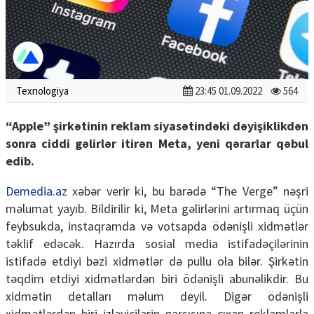
Texnologiya
23:45 01.09.2022
564
“Apple” şirkətinin reklam siyasətindəki dəyişiklikdən
sonra ciddi gəlirlər itirən Meta, yeni qərarlar qəbul
edib.
Demedia.az
xəbər verir ki, bu barədə “The Verge” nəşri
məlumat yayıb. Bildirilir ki, Meta gəlirlərini artırmaq üçün
feybsukda, instaqramda və votsapda ödənişli xidmətlər
təklif edəcək. Hazırda sosial media istifadəçilərinin
istifadə etdiyi bəzi xidmətlər də pullu ola bilər. Şirkətin
təqdim etdiyi xidmətlərdən biri ödənişli abunəlikdir. Bu
xidmətin detalları məlum deyil. Digər ödənişli
xidmətlərdən biri izləyicilərin qarşısına çıxan reklamlarla