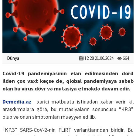
Dünya
12:28 21.06.2024
664
Covid-19 pandemiyasının elan edilməsindən dörd
ildən çox vaxt keçsə də, qlobal pandemiyaya səbəb
olan bu virus dövr və mutasiya etməkdə davam edir.
Demedia.az
xarici mətbuata istinadən xəbər verir ki,
araşdırmalara görə, bu mutasiyaların sonuncusu “KP.3”
olub və onun simptomları müəyyən edilib.
“KP.3” SARS-CoV-2-nin FLiRT variantlarından biridir. Bu