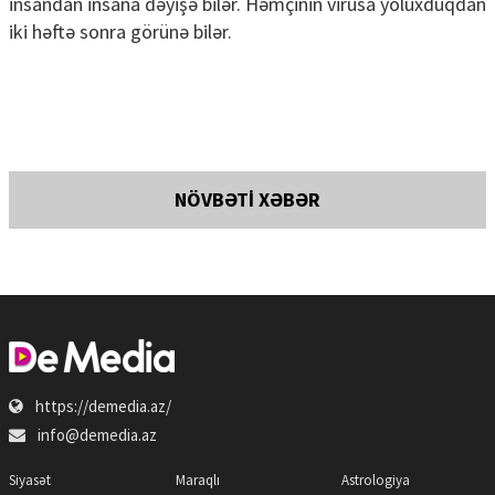
insandan insana dəyişə bilər. Həmçinin virusa yoluxduqdan
iki həftə sonra görünə bilər.
NÖVBƏTİ XƏBƏR
https://demedia.az/
info@demedia.az
Siyasət
Maraqlı
Astrologiya