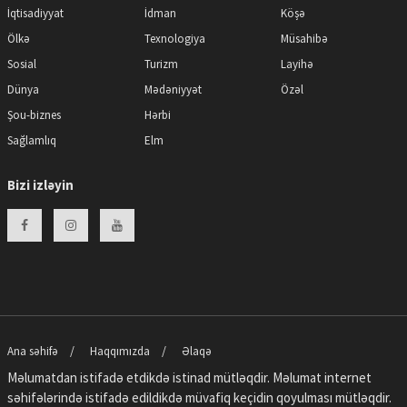
İqtisadiyyat
İdman
Köşə
Ölkə
Texnologiya
Müsahibə
Sosial
Turizm
Layihə
Dünya
Mədəniyyət
Özəl
Şou-biznes
Hərbi
Sağlamlıq
Elm
Bizi izləyin
Ana səhifə
Haqqımızda
Əlaqə
Məlumatdan istifadə etdikdə istinad mütləqdir. Məlumat internet
səhifələrində istifadə edildikdə müvafiq keçidin qoyulması mütləqdir.