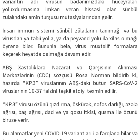
variantın adı virusun bədənimizdəki hüceyrələri
yoluxdurmasına imkan verən hissəsi olan sünbül
zülalındakı amin turşusu mutasiyalarından gəlir.
İnsan immun sistemi sünbül zülallarını tanımağı və bu
virusdan ya təbii yolla, ya da peyvənd yolu ilə xilas olmağı
öyrənə bilər. Bununla belə, virus müxtəlif formalara
keçərək həyatda qalmağa davam edir.
ABŞ Xəstəliklərə Nəzarət və Qarşısının Alınması
Mərkəzlərinin (CDC) sözçüsü Rosa Norman bildirib ki,
hazırda “KP.3” viruslarının ABŞ-dakı bütün SARS-CoV-2
viruslarının 16-37 faizini təşkil etdiyi təxmin edilir.
“KP.3” virusu özünü qızdırma, öskürək, nəfəs darlığı, əzələ
ağrısı, baş ağrısı, dad və ya qoxu itkisi, qusma ilə özünü
biruzə verir.
Bu əlamətlər yeni COVID-19 variantları ilə fərqlənə bilər və