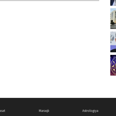
asət
Maraqlı
Astrologiya