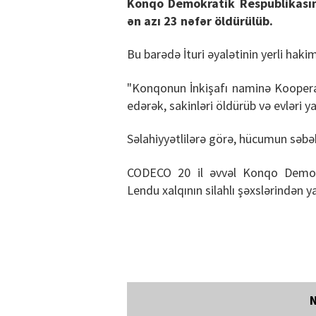
Konqo Demokratik Respublikasın
ən azı 23 nəfər öldürülüb.
Bu barədə İturi əyalətinin yerli hak
"Konqonun İnkişafı naminə Kooperat
edərək, sakinləri öldürüb və evləri ya
Səlahiyyətlilərə görə, hücumun səbə
CODECO 20 il əvvəl Konqo Demokr
Lendu xalqının silahlı şəxslərindən y