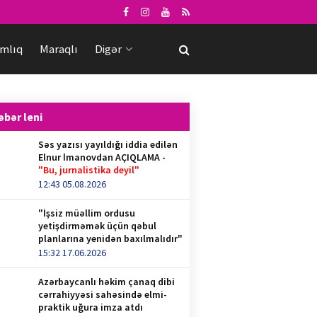
mlıq
Maraqlı
Digər
əbər leni
Səs yazısı yayıldığı iddia edilən
Elnur İmanovdan AÇIQLAMA -
"Bu, jurnalistika deyil"
12:43 05.08.2026
"İşsiz müəllim ordusu
yetişdirməmək üçün qəbul
planlarına yenidən baxılmalıdır"
15:32 17.06.2026
Azərbaycanlı həkim çanaq dibi
cərrahiyyəsi sahəsində elmi-
praktik uğura imza atdı