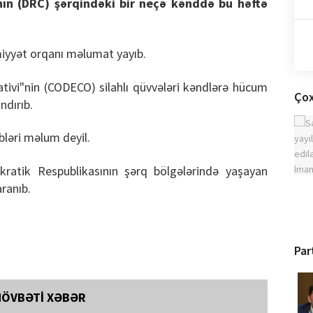
ın (DRC) şərqindəki bir neçə kənddə bu həftə
imiyyət orqanı məlumat yayıb.
ivi"nin (CODECO) silahlı qüvvələri kəndlərə hücum
Çox
ndırıb.
bləri məlum deyil.
atik Respublikasının şərq bölgələrində yaşayan
aranıb.
Par
NÖVBƏTİ XƏBƏR