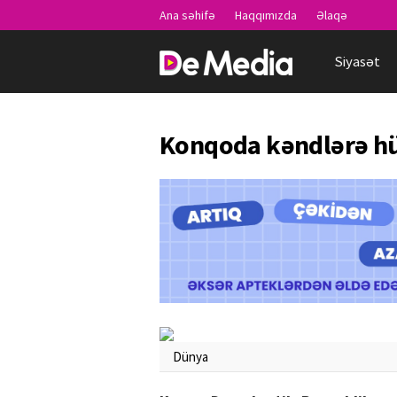
Ana səhifə
Haqqımızda
Əlaqə
Siyasət
Konqoda kəndlərə hü
Dünya