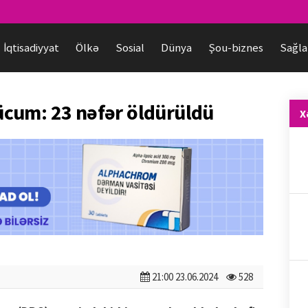
İqtisadiyyat
Ölkə
Sosial
Dünya
Şou-biznes
Sağla
cum: 23 nəfər öldürüldü
X
21:00 23.06.2024
528