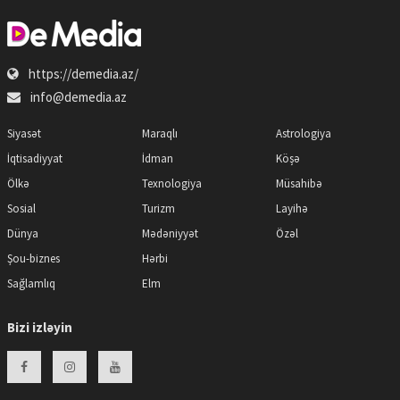
https://demedia.az/
info@demedia.az
Siyasət
Maraqlı
Astrologiya
İqtisadiyyat
İdman
Köşə
Ölkə
Texnologiya
Müsahibə
Sosial
Turizm
Layihə
Dünya
Mədəniyyət
Özəl
Şou-biznes
Hərbi
Sağlamlıq
Elm
Bizi izləyin