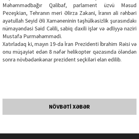
Məhəmmədbağır Qalibaf, parlament üzvü Məsud
Pezeşkian, Tehranın meri Əlirza Zakani, İranın ali rəhbəri
ayətullah Seyid Əli Xaməneninin təşhülkəsizlik şurasındakı
nümayəndəsi Səid Cəlili, sabiq daxili işlər və ədliyyə naziri
Mustafa Purməhəmmədi.
Xatırladaq ki, mayın 19-da İran Prezidenti İbrahim Rəisi və
onu müşayiət edən 8 nəfər helikopter qəzasında öləndən
sonra növbədənkənar prezident seçkiləri elan edilib.
NÖVBƏTİ XƏBƏR