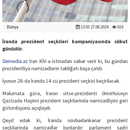
Dünya
13:03 27.06.2024
616
İranda prezident seçkiləri kampaniyasında sükut
günüdür.
Demedia.az
İran KİV-ə istinadən xəbər verir ki, bu gündən
prezidentliyə namizədlərin təbliğatı başa çatıb.
İyunun 28-də İranda 14-cü prezident seçkisi keçiriləcək.
Məlumata görə, İranın vitse-prezidenti Əmirhüseyn
Qazizadə Haşimi prezident seçkilərində namizədliyini geri
götürdüyünü açıqlayıb.
Qeyd edək ki, İranda növbədənkənar prezident
seçkilərində namizədlər bunlardır: parlament sədri