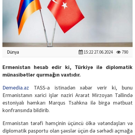
Dünya
15:22 27.06.2024
790
Ermənistan hesab edir ki, Türkiyə ilə diplomatik
münasibətlər qurmağın vaxtıdır.
Demedia.az
TASS-a istinadən xəbər verir ki, bunu
Ermənistanın xarici işlər naziri Ararat Mirzoyan Tallində
estoniyalı həmkarı Marqus Tsahkna ilə birgə mətbuat
konfransında bildirib.
Ermənistan tərəfi həmçinin üçüncü ölkə vətəndaşları və
diplomatik pasportu olan şəxslər üçün də sərhədi açmağa