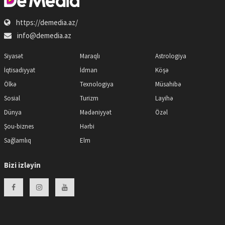
https://demedia.az/
info@demedia.az
Siyasət
Maraqlı
Astrologiya
İqtisadiyyat
İdman
Köşə
Ölkə
Texnologiya
Müsahibə
Sosial
Turizm
Layihə
Dünya
Mədəniyyət
Özəl
Şou-biznes
Hərbi
Sağlamlıq
Elm
Bizi izləyin