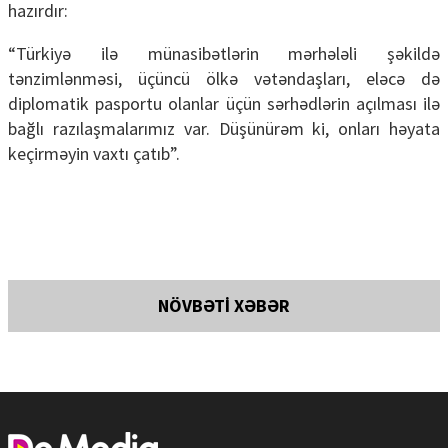
hazırdır:
“Türkiyə ilə münasibətlərin mərhələli şəkildə
tənzimlənməsi, üçüncü ölkə vətəndaşları, eləcə də
diplomatik pasportu olanlar üçün sərhədlərin açılması ilə
bağlı razılaşmalarımız var. Düşünürəm ki, onları həyata
keçirməyin vaxtı çatıb”.
NÖVBƏTİ XƏBƏR