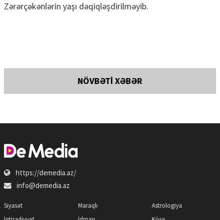
Zərərçəkənlərin yaşı dəqiqləşdirilməyib.
NÖVBƏTİ XƏBƏR
https://demedia.az/
info@demedia.az
Siyasət
Maraqlı
Astrologiya
İqtisadiyyat
İdman
Köşə