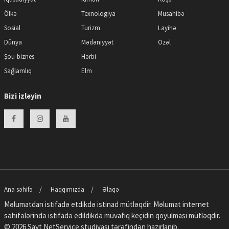
Ölkə
Texnologiya
Müsahibə
Sosial
Turizm
Layihə
Dünya
Mədəniyyət
Özəl
Şou-biznes
Hərbi
Sağlamlıq
Elm
Bizi izləyin
Ana səhifə
Haqqımızda
Əlaqə
Məlumatdan istifadə etdikdə istinad mütləqdir. Məlumat internet
səhifələrində istifadə edildikdə müvafiq keçidin qoyulması mütləqdir.
© 2026 Sayt
NetService
studiyası tərəfindən hazırlanıb.