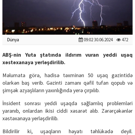
Dünya
09:02 30.06.2024
472
ABŞ-nin Yuta ştatında ildırım vuran yeddi uşaq
xəstəxanaya yerləşdirilib.
Məlumata görə, hadisə təxminən 50 uşaq gəzintidə
olarkən baş verib. Gəzinti zamanı qəfil tufan qopub və
şimşək azyaşlıların yaxınlığında yerə çırpılıb.
İnsident sonrası yeddi uşaqda sağlamlıq problemləri
yaranıb, onlardan ikisi ciddi xəsarət alıb. Zərərçəkənlər
xəstəxanaya yerləşdirilib.
Bildirilir ki, uşaqların həyatı təhlükədə deyil.