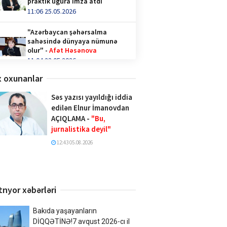
praktik uğura imza atdı
11:06 25.05.2026
"Azərbaycan şəhərsalma
sahəsində dünyaya nümunə
olur" -
Afət Həsənova
11:04 23.05.2026
 oxunanlar
Qəhvə içənlər diqqət —
hormonlar təhlükədə ola bilər!
Səs yazısı yayıldığı iddia
video/
edilən Elnur İmanovdan
14:36 28.04.2026
AÇIQLAMA -
"Bu,
jurnalistika deyil"
Türk İnteqrasiya Olimpiadasına
Azərbaycandan 1000-ə yaxın
12:43 05.08.2026
şagird qatılıb
10:02 20.04.2026
Xalq şairi Sabir Rüstəmxanlı
tnyor xəbərləri
“Turan bilgəsi” mükafatına
layiq görüldü
17:02 08.04.2026
Bakıda yaşayanların
DİQQƏTİNƏ!7 avqust 2026-cı il