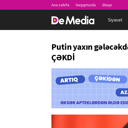
Ana səhifə
Haqqımızda
Əlaqə
Siyasət
Putin yaxın gələcəkd
ÇƏKDİ