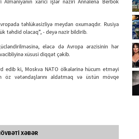
i Almaniyanın xarici işlər naziri Annalena Berbok
Avropada təhlükəsizliyə meydan oxumaqdır. Rusiya
 təhdid olacaq”, - deyə nazir bildirib.
ücləndirilməsinə, eləcə də Avropa ərazisinin hər
acibliyinə xüsusi diqqət çəkib.
eyd edib ki, Moskva NATO ölkələrinə hücum etməyi
dan öz vətəndaşlarını aldatmaq və üstün mövqe
NÖVBƏTİ XƏBƏR