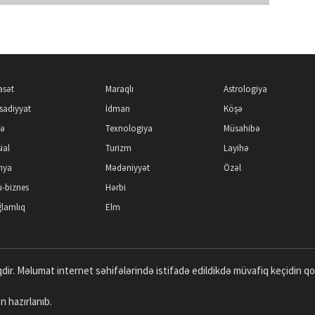
asət
Maraqlı
Astrologiya
isadiyyat
İdman
Köşə
kə
Texnologiya
Müsahibə
ial
Turizm
Layihə
nya
Mədəniyyət
Özəl
-biznes
Hərbi
lamlıq
Elm
dir. Məlumat internet səhifələrində istifadə edildikdə müvafiq keçidin q
n hazırlanıb.