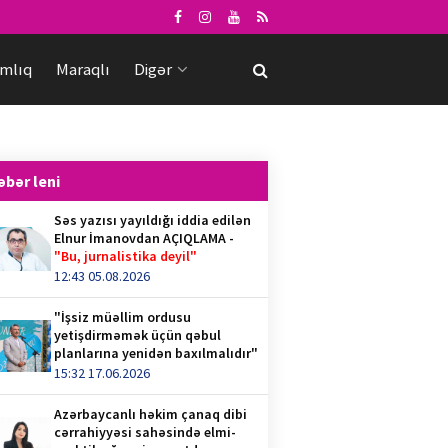
mlıq
Maraqlı
Digər
əbər leni
Səs yazısı yayıldığı iddia edilən
Elnur İmanovdan AÇIQLAMA -
"Bu, jurnalistika deyil"
12:43 05.08.2026
"İşsiz müəllim ordusu
yetişdirməmək üçün qəbul
planlarına yenidən baxılmalıdır"
15:32 17.06.2026
Azərbaycanlı həkim çanaq dibi
cərrahiyyəsi sahəsində elmi-