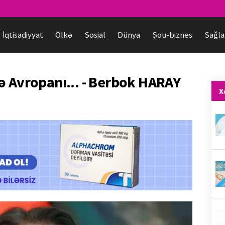
İqtisadiyyat
Ölkə
Sosial
Dünya
Şou-biznes
Sağla
ə Avropanı... - Berbok HARAY
X