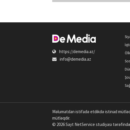
Siy
İqt
https://demedia.az/
Öl
info@demedia.az
Sos
Dü
Şou
Sağ
Məlumatdan istifadə etdikdə istinad mütləq
mütləqdir.
© 2026 Sayt
NetService
studiyası tərəfində