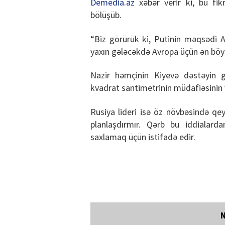
Demedia.az
xəbər verir ki, bu fikr
bölüşüb.
“Biz görürük ki, Putinin məqsədi 
yaxın gələcəkdə Avropa üçün ən böyük
Nazir həmçinin Kiyevə dəstəyin g
kvadrat santimetrinin müdafiəsinin v
Rusiya lideri isə öz növbəsində q
planlaşdırmır. Qərb bu iddialar
saxlamaq üçün istifadə edir.