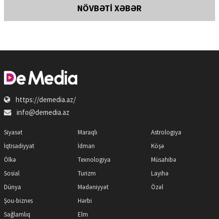
NÖVBƏTİ XƏBƏR
https://demedia.az/
info@demedia.az
Siyasət
Maraqlı
Astrologiya
İqtisadiyyat
İdman
Köşə
Ölkə
Texnologiya
Müsahibə
Sosial
Turizm
Layihə
Dünya
Mədəniyyət
Özəl
Şou-biznes
Hərbi
Sağlamlıq
Elm