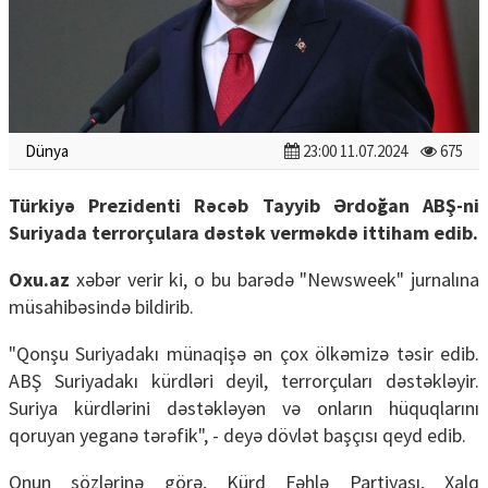
Dünya
23:00 11.07.2024
675
Türkiyə Prezidenti Rəcəb Tayyib Ərdoğan ABŞ-ni
Suriyada terrorçulara dəstək verməkdə ittiham edib.
Oxu.az
xəbər verir ki, o bu barədə "Newsweek" jurnalına
müsahibəsində bildirib.
"Qonşu Suriyadakı münaqişə ən çox ölkəmizə təsir edib.
ABŞ Suriyadakı kürdləri deyil, terrorçuları dəstəkləyir.
Suriya kürdlərini dəstəkləyən və onların hüquqlarını
qoruyan yeganə tərəfik", - deyə dövlət başçısı qeyd edib.
Onun sözlərinə görə, Kürd Fəhlə Partiyası, Xalq