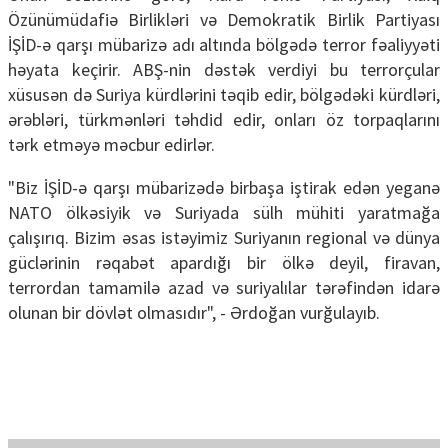
Özünümüdafiə Birlikləri və Demokratik Birlik Partiyası
İŞİD-ə qarşı mübarizə adı altında bölgədə terror fəaliyyəti
həyata keçirir. ABŞ-nin dəstək verdiyi bu terrorçular
xüsusən də Suriya kürdlərini təqib edir, bölgədəki kürdləri,
ərəbləri, türkmənləri təhdid edir, onları öz torpaqlarını
tərk etməyə məcbur edirlər.
"Biz İŞİD-ə qarşı mübarizədə birbaşa iştirak edən yeganə
NATO ölkəsiyik və Suriyada sülh mühiti yaratmağa
çalışırıq. Bizim əsas istəyimiz Suriyanın regional və dünya
güclərinin rəqabət apardığı bir ölkə deyil, firavan,
terrordan tamamilə azad və suriyalılar tərəfindən idarə
olunan bir dövlət olmasıdır", - Ərdoğan vurğulayıb.