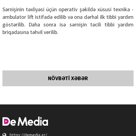
Sərnişinin təxliyəsi üçün operativ şəkildə xüsusi texnika -
ambulator lift istifadə edilib və ona dərhal ilk tibbi yardım
göstərilib. Daha sonra isə sərnişin təcili tibbi yardım
briqadasına təhvil verilib.
NÖVBƏTİ XƏBƏR
https://demedia.az/