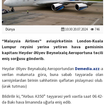
Dünya
10:30 20.07.2024
746
“Malaysia Airlines” aviaşirkətinin London-Kuala
Lumpur reysini yerinə yetirən hava gəmisinin
kapitanı Heydər Əliyev Beynəlxalq Aeroportuna təcili
eniş sorğusu göndərib.
Heydər Əliyev Beynəlxalq Aeroportundan
Demedia.az
z
-a
verilən məlumata görə, buna səbəb təyyarədə olan
sərnişinlərdən birinin səhhətinin qəflətən pisləşməsi olub.
(ürək tutması)
Bildirilir ki, “Airbus A350” təyyarəsi yerli vaxtla saat 06:42-
də Bakı hava limanında uğurla eniş edib.