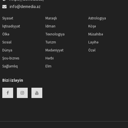
info@demedia.az
Siyasət
Maraqlı
Astrologiya
İqtisadiyyat
İdman
Köşə
Ölkə
Texnologiya
Müsahibə
Sosial
Turizm
Layihə
Dünya
Mədəniyyət
Özəl
Şou-biznes
Hərbi
Sağlamlıq
Elm
Bizi izləyin