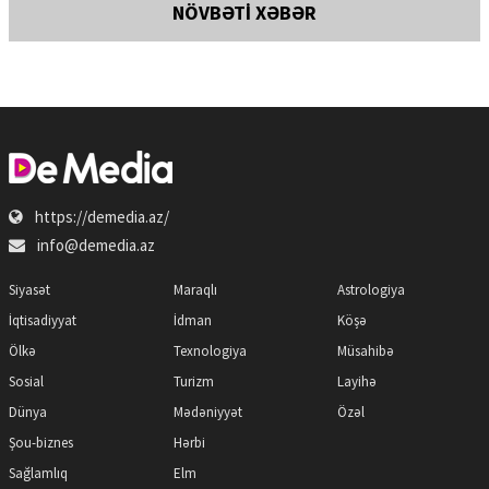
NÖVBƏTİ XƏBƏR
https://demedia.az/
info@demedia.az
Siyasət
Maraqlı
Astrologiya
İqtisadiyyat
İdman
Köşə
Ölkə
Texnologiya
Müsahibə
Sosial
Turizm
Layihə
Dünya
Mədəniyyət
Özəl
Şou-biznes
Hərbi
Sağlamlıq
Elm