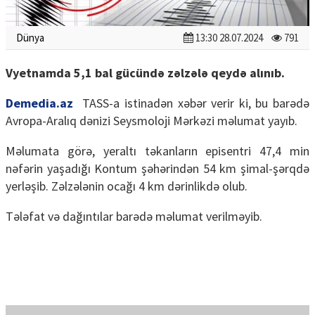
Dünya
13:30 28.07.2024
791
Vyetnamda 5,1 bal gücündə zəlzələ qeydə alınıb.
Demedia.az
TASS-a istinadən xəbər verir ki, bu barədə
Avropa-Aralıq dənizi Seysmoloji Mərkəzi məlumat yayıb.
Məlumata görə, yeraltı təkanların episentri 47,4 min
nəfərin yaşadığı Kontum şəhərindən 54 km şimal-şərqdə
yerləşib. Zəlzələnin ocağı 4 km dərinlikdə olub.
Tələfat və dağıntılar barədə məlumat verilməyib.