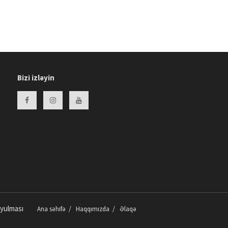
Zərərli vərdişlərə “yox” deyirik -
FOTOLAR
15:04 13.02.2026
Beynəlxalq Kitab Bağışlama
Gününə Həsr Olunmuş Tədbir
Keçirilib -
FOTOLAR
Bizi izləyin
14:53 13.02.2026
Təmsilçimiz 28 min iştirakçı
arasında 56-cı olub: "Dubay
Marafonu" -
FOTO
12:24 12.02.2026
Uşağın göbəyindən sidik gəlirsə,
bu nə deməkdir?
video/
12:27 09.02.2026
Qarın üçün pəhriz saxlayırsan,
amma getmir? Səbəb bunlar ola
oyulması
bilər!
video/
Ana səhifə
Haqqımızda
Əlaqə
14:20 30.01.2026