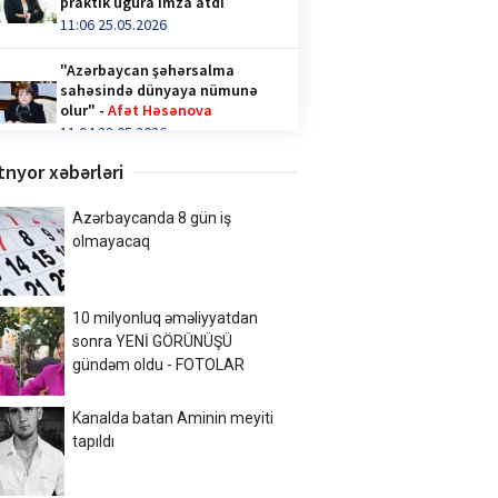
praktik uğura imza atdı
11:06 25.05.2026
"Azərbaycan şəhərsalma
sahəsində dünyaya nümunə
olur" -
Afət Həsənova
11:04 23.05.2026
tnyor xəbərləri
Qəhvə içənlər diqqət —
hormonlar təhlükədə ola bilər!
video/
Azərbaycanda 8 gün iş
14:36 28.04.2026
olmayacaq
Türk İnteqrasiya Olimpiadasına
Azərbaycandan 1000-ə yaxın
10 milyonluq əməliyyatdan
şagird qatılıb
sonra YENİ GÖRÜNÜŞÜ
10:02 20.04.2026
gündəm oldu - FOTOLAR
Xalq şairi Sabir Rüstəmxanlı
“Turan bilgəsi” mükafatına
Kanalda batan Aminin meyiti
layiq görüldü
tapıldı
17:02 08.04.2026