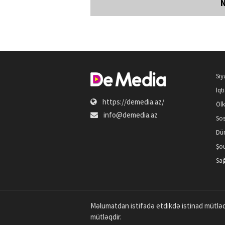
Siy
İqt
https://demedia.az/
Öl
info@demedia.az
Sos
Dü
Şou
Sağ
Məlumatdan istifadə etdikdə istinad mütləq
mütləqdir.