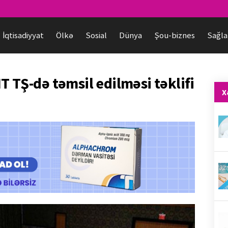
İqtisadiyyat
Ölkə
Sosial
Dünya
Şou-biznes
Sağla
T TŞ-də təmsil edilməsi təklifi
X