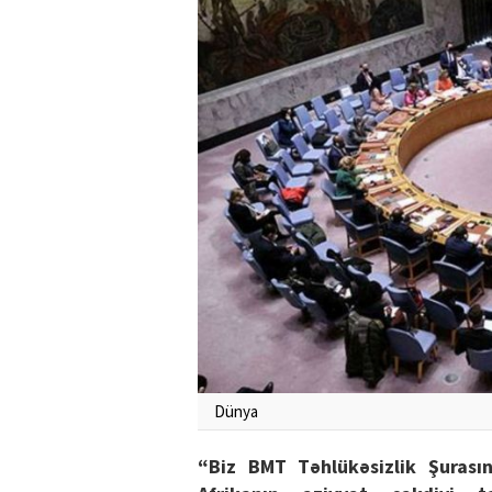
Dünya
“Biz BMT Təhlükəsizlik Şurasın