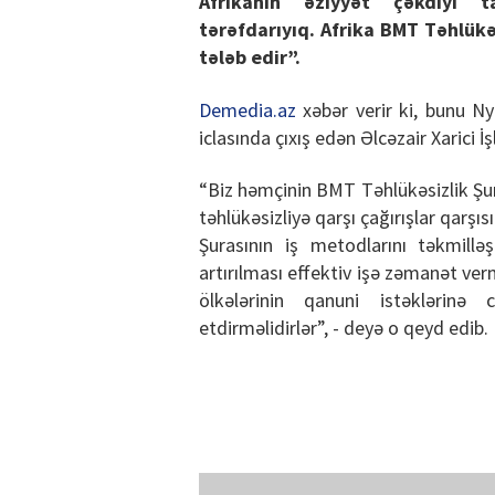
Afrikanın əziyyət çəkdiyi ta
tərəfdarıyıq. Afrika BMT Təhlükəs
tələb edir”.
Demedia.az
xəbər verir ki, bunu Ny
iclasında çıxış edən Əlcəzair Xarici 
“Biz həmçinin BMT Təhlükəsizlik Şura
təhlükəsizliyə qarşı çağırışlar qarş
Şurasının iş metodlarını təkmillə
artırılması effektiv işə zəmanət ver
ölkələrinin qanuni istəklərin
etdirməlidirlər”, - deyə o qeyd edib.