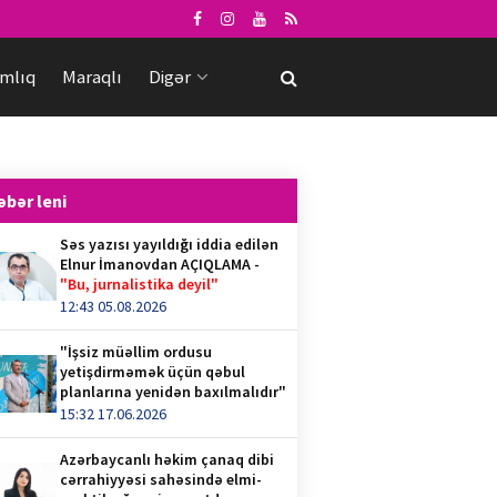
mlıq
Maraqlı
Digər
əbər leni
Səs yazısı yayıldığı iddia edilən
Elnur İmanovdan AÇIQLAMA -
"Bu, jurnalistika deyil"
12:43 05.08.2026
"İşsiz müəllim ordusu
yetişdirməmək üçün qəbul
planlarına yenidən baxılmalıdır"
15:32 17.06.2026
Azərbaycanlı həkim çanaq dibi
cərrahiyyəsi sahəsində elmi-