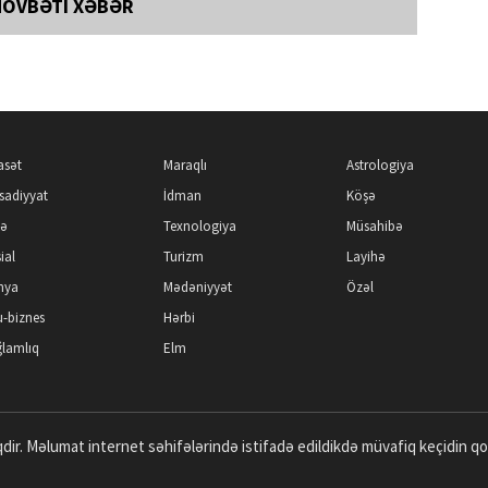
NÖVBƏTİ XƏBƏR
asət
Maraqlı
Astrologiya
isadiyyat
İdman
Köşə
kə
Texnologiya
Müsahibə
ial
Turizm
Layihə
nya
Mədəniyyət
Özəl
-biznes
Hərbi
lamlıq
Elm
dir. Məlumat internet səhifələrində istifadə edildikdə müvafiq keçidin q