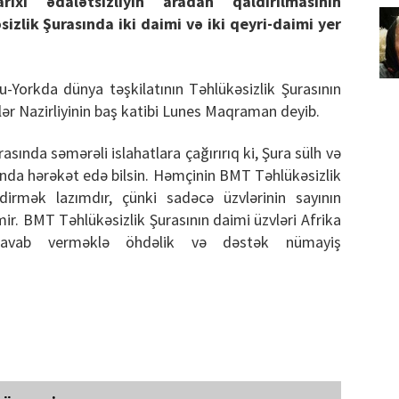
rixi ədalətsizliyin aradan qaldırılmasının
izlik Şurasında iki daimi və iki qeyri-daimi yer
u-Yorkda dünya təşkilatının Təhlükəsizlik Şurasının
İşlər Nazirliyinin baş katibi Lunes Maqraman deyib.
sında səmərəli islahatlara çağırırıq ki, Şura sülh və
ısında hərəkət edə bilsin. Həmçinin BMT Təhlükəsizlik
şdirmək lazımdır, çünki sadəcə üzvlərinin sayının
mir. BMT Təhlükəsizlik Şurasının daimi üzvləri Afrika
ə cavab verməklə öhdəlik və dəstək nümayiş