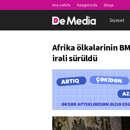
Ana səhifə
Haqqımızda
Əlaqə
Siyasət
Afrika ölkələrinin BM
irəli sürüldü