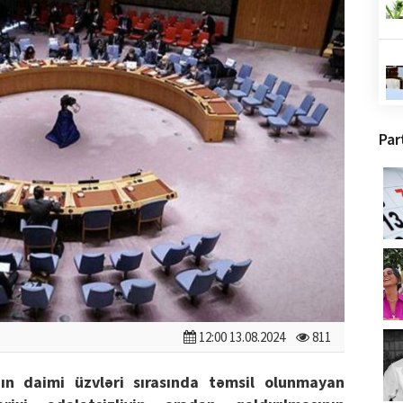
Par
12:00 13.08.2024
811
ın daimi üzvləri sırasında təmsil olunmayan