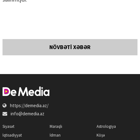
NÖVBƏTİ XƏBƏR
https://demedia.az/
info@demedia.az
Siyasət
Maraqlı
Astrologiya
İqtisadiyyat
İdman
Köşə