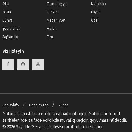
Ölkə
Texnologiya
Müsahibə
Sosial
Turizm
Layihə
Dünya
Mədəniyyət
Özəl
Şou-biznes
Hərbi
Sağlamlıq
Elm
Bizi izləyin
Ana səhifə
Haqqımızda
Əlaqə
Məlumatdan istifadə etdikdə istinad mütləqdir. Məlumat internet
səhifələrində istifadə edildikdə müvafiq keçidin qoyulması mütləqdir.
© 2026 Sayt
NetService
studiyası tərəfindən hazırlanıb.