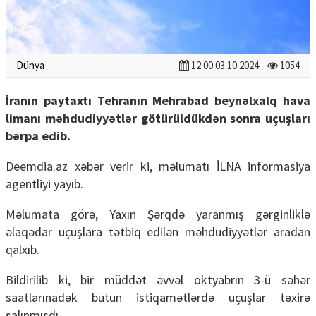
Dünya
12:00 03.10.2024
1054
İranın paytaxtı Tehranın Mehrabad beynəlxalq hava
limanı məhdudiyyətlər götürüldükdən sonra uçuşları
bərpa edib.
Deemdia.az xəbər verir ki, məlumatı İLNA informasiya
agentliyi yayıb.
Məlumata görə, Yaxın Şərqdə yaranmış gərginliklə
əlaqədar uçuşlara tətbiq edilən məhdudiyyətlər aradan
qalxıb.
Bildirilib ki, bir müddət əvvəl oktyabrın 3-ü səhər
saatlarınadək bütün istiqamətlərdə uçuşlar təxirə
salınmışdı.