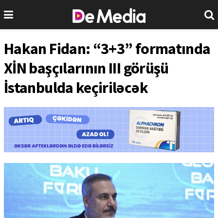
Hakan Fidan: “3+3” formatında
XİN başçılarının III görüşü
İstanbulda keçiriləcək