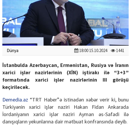
Dünya
18:00 15.10.2024
1441
İstanbulda Azərbaycan, Ermənistan, Rusiya və İranın
xarici işlər nazirlərinin (XİN) iştirakı ilə “3+3”
formatında xarici işlər nazirlərinin III görüşü
keçiriləcək.
Demedia.az
“TRT Haber”ə istinadən xəbər verir ki, bunu
Türkiyənin xarici işlər naziri Hakan Fidan Ankarada
İordaniyanın xarici işlər naziri Ayman əs-Safadi ilə
danışıqların yekunlarına dair mətbuat konfransında deyib.