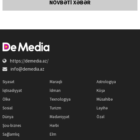
NÖVBƏTİ XƏBƏR
https://demedia.az/
info@demedia.az
Siyasət
Maraqlı
Astrologiya
İqtisadiyyat
İdman
Köşə
Ölkə
Texnologiya
Müsahibə
Sosial
Turizm
Layihə
Dünya
Mədəniyyət
Özəl
Şou-biznes
Hərbi
Sağlamlıq
Elm