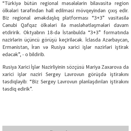
“Türkiyə bütün regional məsələlərin bilavasitə region
ölkələri tərəfindən həll edilməsi mövqeyindən çıxış edir.
Biz regional əməkdaşlıq platforması “3+3” vasitəsilə
Cənubi Qafqaz ölkələri ilə məsləhətləşmələri davam
etdiririk. Oktyabrın 18-də İstanbulda “3+3” formatında
nazirlərin üçüncü görüşü keçiriləcək. İclasda Azərbaycan,
Ermənistan, İran və Rusiya xarici işlər nazirləri iştirak
edəcək”, - o bildirib.
Rusiya Xarici İşlər Nazirliyinin sözçüsü Mariya Zaxarova da
xarici işlər naziri Sergey Lavrovun görüşdə iştirakını
təsdiqləyib: “Biz Sergey Lavrovun planlaşdırılan iştirakını
təsdiq edirik”.