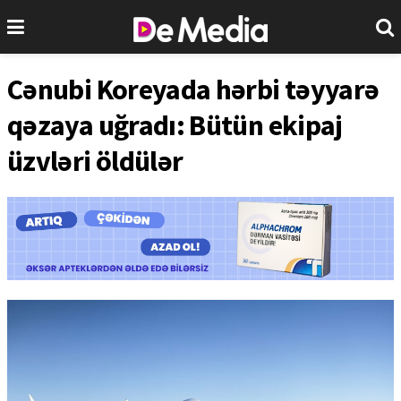
Cənubi Koreyada hərbi təyyarə
qəzaya uğradı: Bütün ekipaj
üzvləri öldülər