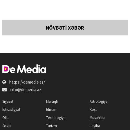
NÖVBƏTİ XƏBƏR
https://demedia.az/
info@demedia.az
Siyasət
Maraqlı
Astrologiya
İqtisadiyyat
İdman
Köşə
Ölkə
Texnologiya
Müsahibə
Sosial
Turizm
Layihə