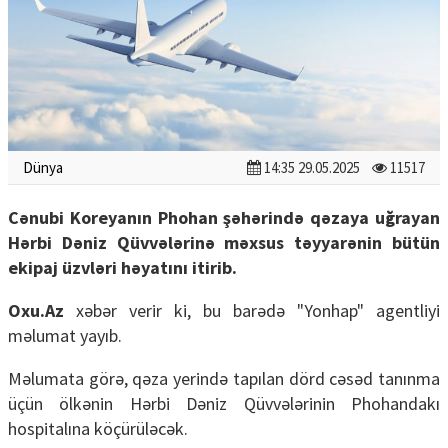
Dünya
14:35 29.05.2025
11517
Cənubi Koreyanın Phohan şəhərində qəzaya uğrayan
Hərbi Dəniz Qüvvələrinə məxsus təyyarənin bütün
ekipaj üzvləri həyatını itirib.
Oxu.Az
xəbər verir ki, bu barədə "Yonhap" agentliyi
məlumat yayıb.
Məlumata görə, qəza yerində tapılan dörd cəsəd tanınma
üçün ölkənin Hərbi Dəniz Qüvvələrinin Phohandakı
hospitalına köçürüləcək.