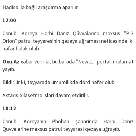
Hadisə ilə bağlı araşdırma aparılır.
12:00
Cənubi Koreya Hərbi Dəniz Qüvvələrinə məxsus "P-3
Orion" patrul təyyarəsinin qəzaya uğraması nəticəsində iki
nəfər həlak olub.
Oxu.Az
xəbər verir ki, bu barədə "News1" portalı məlumat
yayıb.
Bildirilir ki, təyyarədə ümumilikdə dörd nəfər olub.
Axtarış-xilasetmə işləri davam etdirilir.
10:12
Cənubi Koreyanın Phohan şəhərində Hərbi Dəniz
Qüvvələrinə məxsus patrul təyyarəsi qəzaya uğrayıb.