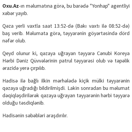
Oxu.Az
-ın məlumatına görə, bu barədə "Yonhap" agentliyi
xəbər yayıb.
Qəza yerli vaxtla saat 13:52-də (Bakı vaxtı ilə 08:52-də)
baş verib. Məlumata görə, təyyarənin göyərtəsində dörd
nəfər olub.
Qeyd olunur ki, qəzaya uğrayan təyyarə Cənubi Koreya
Hərbi Dəniz Qüvvələrinin patrul təyyarəsi olub və təpəlik
ərazidə yerə çırpılıb.
Hadisə ilə bağlı ilkin mərhələdə kiçik mülki təyyarənin
qəzaya uğradığı bildirilmişdi. Lakin sonradan bu məlumat
dəqiqləşdirilərək qəzaya uğrayan təyyarənin hərbi təyyarə
olduğu təsdiqlənib.
Hadisənin səbəbləri araşdırılır.